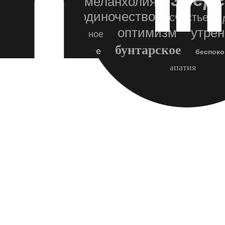
меланхолия
одиночество
счастье
оптимизм
утрен
сонное
бунтарское
ночное
беспоко
апатия