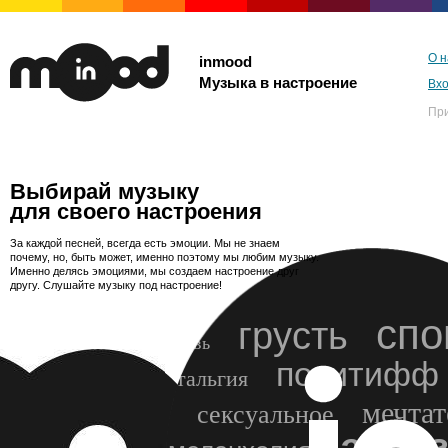
О н
inmood
Музыка в настроение
Вх
Пр
Выбирай музыку
для своего настроения
За каждой песней, всегда есть эмоции. Мы не знаем
почему, но, быть может, именно поэтому мы любим музыку.
Именно делясь эмоциями, мы создаем настроение друг
другу. Слушайте музыку под настроение!
спо
грусть
любовь
позитифф
ностальгия
мечтат
сексуальное
энер