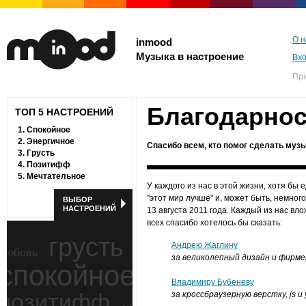
О н
inmood
Музыка в настроение
Вх
Пр
Благодарнос
ТОП 5 НАСТРОЕНИЙ
1.
Спокойное
2.
Энергичное
Спасибо всем, кто помог сделать муз
3.
Грусть
4.
Позитифф
5.
Мечтательное
У каждого из нас в этой жизни, хотя бы
"этот мир лучше" и, может быть, немног
ВЫБОР
НАСТРОЕНИЙ
13 августа 2011 года. Каждый из нас вло
всех спасибо хотелось бы сказать:
грусть
Андрею Жаглину
любовь
за великолепный дизайн и фирм
спокойное
ностальгия
Владимиру Бубеневу
позитифф
за кроссбраузерную верстку, js и