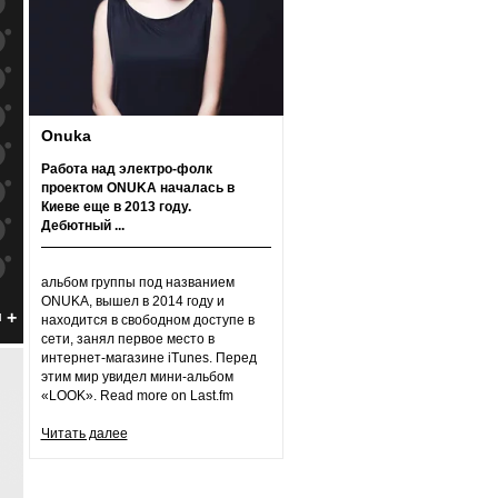
к
попаданиям
к
попаданиям
к
попаданиям
к
попаданиям
Onuka
к
попаданиям
Работа над электро-фолк
проектом ONUKA началась в
к
попаданиям
Киеве еще в 2013 году.
Дебютный ...
к
попаданиям
к
попаданиям
альбом группы под названием
ONUKA, вышел в 2014 году и
к
попаданиям
н
находится в свободном доступе в
сети, занял первое место в
к
попаданиям
интернет-магазине iTunes. Перед
этим мир увидел мини-альбом
к
попаданиям
«LOOK». Read more on Last.fm
к
попаданиям
Читать далее
к
попаданиям
к
попаданиям