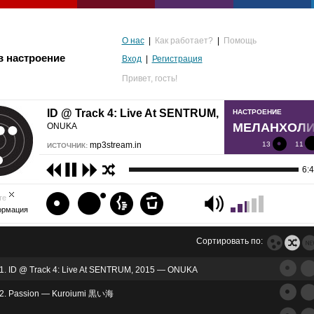
О нас
|
Как работает?
|
Помощь
в настроение
Вход
|
Регистрация
Привет,
гость!
ID @ Track 4: Live At SENTRUM, 2015 —
НАСТРОЕНИЕ
МЕЛАНХОЛ
ONUKA
mp3stream.in
13
11
ИСТОЧНИК:
6:
те
ормация
Сортировать по:
1. ID @ Track 4: Live At SENTRUM, 2015 — ONUKA
альгия
2. Passion — Kuroiumi 黒い海