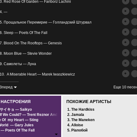
трим
3. Red Rose Of Garden — Fariborz Lachini
ьное
4. —
5. Прощальное Перемирие — Голландский Штурвал
6. Sleep — Poets Of The Fall
7. Blood On The Rooftops — Genesis
8. Moon Blue — Stevie Wonder
злость
9. Самолеты — Луна
окойное
10. A Miserable Heart — Marek Iwaszkiewicz
11. Diet Mtn Dew * — Lana Del Rey
Вперед
Еще 10 песе
12. Returning To Now — Karunesh
0 НАСТРОЕНИЯ
ПОХОЖИЕ АРТИСТЫ
13. The Beach (Prime-Music.net) — The Neighbourhood
pサイキョ — Saikyo
1. The Hardkiss
If We Could? — Trent Reznor And Atticus Ross
2. Jamala
14. Давайте делать паузы в словах — Сплин
 Of my Heart — Sting
3. The Maneken
orld — Gary Jules
4. Alloise
15. Stuck In A Crowd — Alpha Rev
 — Poets Of The Fall
5. Pianoбой
d Some Sleep — Eels
16. Deathbeds — Bring Me The Horizon