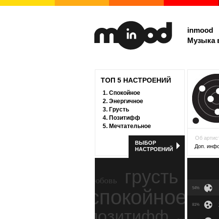
inmood
Музыка 
ТОП 5 НАСТРОЕНИЙ
1.
Спокойное
2.
Энергичное
3.
Грусть
4.
Позитифф
5.
Мечтательное
Об артис
ВЫБОР
Доп. инф
НАСТРОЕНИЙ
грусть
любовь
спокойное
54%
ност
81%
позитифф