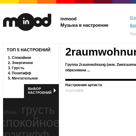
О н
inmood
Музыка в настроение
Вх
Пр
2raumwohnu
ТОП 5 НАСТРОЕНИЙ
1.
Спокойное
2.
Энергичное
Группа 2raumwohnung (нем. Zweiraum
3.
Грусть
образована ...
4.
Позитифф
5.
Мечтательное
Настроения артиста
ВЫБОР
позитифф
НАСТРОЕНИЙ
грусть
любовь
спокойное
ностальгия
позитифф