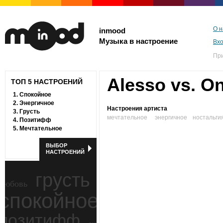
О н
inmood
Музыка в настроение
Вх
Пр
Alesso vs. O
ТОП 5 НАСТРОЕНИЙ
1.
Спокойное
2.
Энергичное
Настроения артиста
3.
Грусть
мечтательное
энергичное
ностальги
4.
Позитифф
5.
Мечтательное
ВЫБОР
НАСТРОЕНИЙ
грусть
любовь
спокойное
ностальгия
позитифф