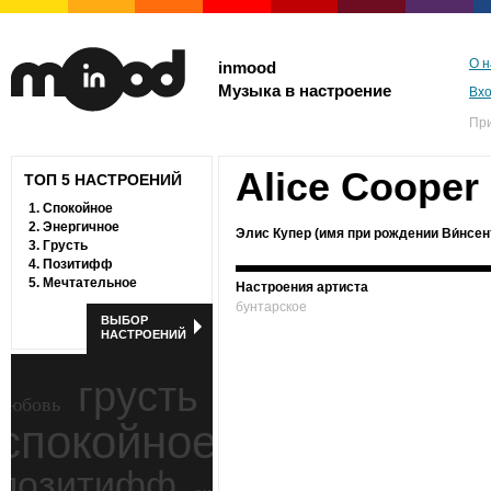
О н
inmood
Музыка в настроение
Вх
Пр
Alice Cooper
ТОП 5 НАСТРОЕНИЙ
1.
Спокойное
2.
Энергичное
Элис Купер (имя при рождении Ви́нсент
3.
Грусть
4.
Позитифф
5.
Мечтательное
Настроения артиста
бунтарское
ВЫБОР
НАСТРОЕНИЙ
грусть
любовь
спокойное
ностальгия
позитифф