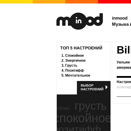
inmood
Музыка 
Bil
ТОП 5 НАСТРОЕНИЙ
1.
Спокойное
2.
Энергичное
Уильям 
3.
Грусть
американ
4.
Позитифф
5.
Мечтательное
Настрое
ВЫБОР
позити
НАСТРОЕНИЙ
грусть
любовь
спокойное
ност
позитифф