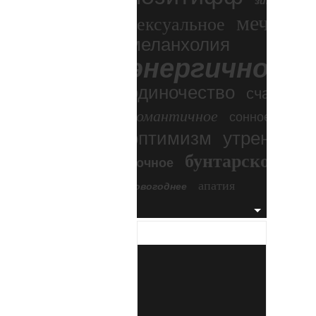
зимний экс
мечтател
сексуальное
меланхолия
энергичное
одиночество
счастье
романтичное
сонное
оптимизм
утреннее
бунтарское
ночное
бесп
апатия
новогоднее