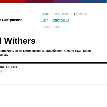
О нас
|
Как работает?
|
Помощь
в настроение
Вход
|
Регистрация
Привет,
гость!
l Withers
Гаррисон, он же Билл Уизерс-младший (род. 4 июля 1938) афро-
ский ...
ния артиста
фф
альгия