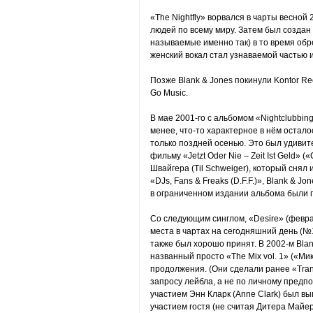
«The Nightfly» ворвался в чарты весной
людей по всему миру. Затем был создан 
называемые именно так) в то время обр
женский вокал стал узнаваемой частью и
Позже Blank & Jones покинули Kontor R
Go Music.
В мае 2001-го с альбомом «Nightclubbi
менее, что-то характерное в нём остало
только поздней осенью. Это был удивит
фильму «Jetzt Oder Nie – Zeit Ist Geld» 
Швайгера (Til Schweiger), который снял 
«DJs, Fans & Freaks (D.F.F.)», Blank & J
в ограниченном издании альбома были 
Со следующим синглом, «Desire» (февра
места в чартах на сегодняшний день (№
также был хорошо принят. В 2002-м Bla
названный просто «The Mix vol. 1» («Микс
продолжения. (Они сделали ранее «Tranc
запросу лейбла, а не по личному предпо
участием Энн Кларк (Anne Clark) был вы
участием гостя (не считая Дитера Майера