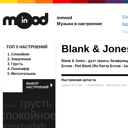
О н
inmood
Музыка в настроение
Вх
Пр
Blank & Jone
ТОП 5 НАСТРОЕНИЙ
1.
Спокойное
2.
Энергичное
Blank & Jones - дуэт транса, базирующ
3.
Грусть
Блэнк - Piet Blank (Ян Питэр Блэнк - Ja
4.
Позитифф
5.
Мечтательное
Настроения артиста
ВЫБОР
одиночество
спокойное
меланхолия
НАСТРОЕНИЙ
грусть
любовь
спокойное
ностальгия
позитифф