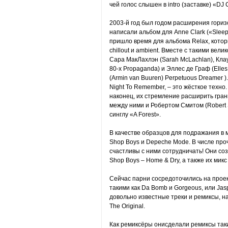
чей голос слышен в intro (заставке) «DJ C
2003-й год был годом расширения горизо
написали альбом для Anne Clark («Sleepi
пришло время для альбома Relax, котор
chillout и ambient. Вместе с такими вел
Сара МакЛахлэн (Sarah McLachlan), Клау
80-х Propaganda) и Эллес де Граф (Elle
(Armin van Buuren) Perpetuous Dreamer 
Night To Remember, – это жёсткое техно
наконец, их стремление расширить гра
между ними и Робертом Смитом (Robert Sm
синглу «A Forest».
В качестве образцов для подражания в м
Shop Boys и Depeche Mode. В числе проч
счастливы с ними сотрудничать! Они со
Shop Boys – Home & Dry, а также их мик
Сейчас парни сосредоточились на проек
такими как Da Bomb и Gorgeous, или Ja
довольно известные треки и ремиксы, н
The Original.
Как ремиксёры онисделали ремиксы так