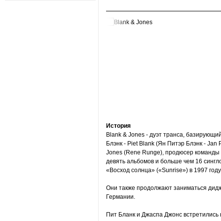
История
Blank & Jones - дуэт транса, базирующи
Блэнк - Piet Blank (Ян Питэр Блэнк - Jan
Jones (Rene Runge), продюсер команды 
девять альбомов и больше чем 16 сингло
«Восход солнца» («Sunrise») в 1997 году
Они также продолжают заниматься дидж
Германии.
Пит Бланк и Джаспа Джонс встретились