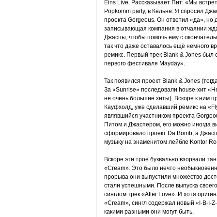
Eins Live. Рассказывает Пит: «Мы встрет
Popkomm party, в Кёльне. Я спросил Джа
проекта Gorgeous. Он ответил «да», но
записывающая компания в отчаянии жда
Джаспы, чтобы помочь ему с окончатель
так что даже оставалось ещё немного в
ремикс. Первый трек Blank & Jones был 
первого фестиваля Mayday».
Так появился проект Blank & Jones (тогд
За «Sunrise» последовали house-хит «He
не очень большие хиты). Вскоре к ним 
Кауфхолд, уже сделавший ремикс на «Fl
являвшийся участником проекта Gorgeou
Питом и Джаспером, его можно иногда ви
сформировало проект Da Bomb, а Джаспа
музыку на знаменитом лейбле Kontor Reco
Вскоре эти трое буквально взорвали та
«Cream». Это было нечто необыкновенное
прорыва они выпустили множество дос
стали успешными. После выпуска своего
синглом трек «After Love». И хотя ориг
«Cream», сингл содержал новый «I-B-I-Z-
какими разными они могут быть.