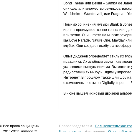
Bond Theme или Bellini – Samba de Janei
они сделали множество ремиксов, раск
Wolfsheim – Wundervoll, или Fragma – You
Помимо сочинения музыки Blank & Jones
играют преимущественно транс, иногда 
или техно. Они – гости на многих вечери
как Love Parade, Nature One, Mayday или
клубах. Они создают особую атмосферу 
Опыт диджеев определяет стиль их музык
праздника. Их альбомы звучат как идеа
ума своими выступлениями. Вы можете 
радиостанциях N-Joy и Digitally Imported 
Интернет. В прошлом также шли шоу на Ei
ежемесячные сеты на Digitally Imported 
В июне вышел их новый двойной альбом T
© Все права защищены
Правообладателям
Пользовательское со
2011-2015 inmood™
Исполнители
Настроения
О разработчи