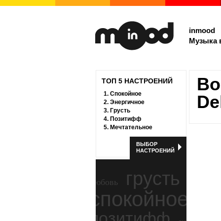
inmood
Музыка 
Bo
ТОП 5 НАСТРОЕНИЙ
1.
Спокойное
De
2.
Энергичное
3.
Грусть
4.
Позитифф
5.
Мечтательное
ВЫБОР
НАСТРОЕНИЙ
грусть
любовь
спокойное
ност
позитифф