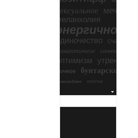
зимний экс
мечтател
сексуальное
меланхолия
энергичное
одиночество
счастье
романтичное
сонное
оптимизм
утреннее
бунтарское
ночное
бесп
апатия
новогоднее