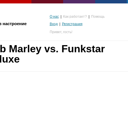
О нас
|
Как работает?
|
Помощь
в настроение
Вход
|
Регистрация
Привет,
гость!
b Marley vs. Funkstar
luxe
альгия