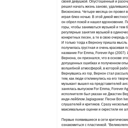
своей девушкой. Опустошенный и разоч
решил начать жизнь заново, удалившись
Висконсина. Четыре месяца он провел в
играя блюз ночью. В этой дикой местнос
он обрел покой и нашел вдохновение. П
горы, чтобы заниматься музыкой и тем 
регулярные занятия музыкой в одиноче
конкретных песен, а те в свою очередь
И только тогда к Вернону пришла мысль о
получилась грустная и очень красивая 
название For Emma, Forever Ago (2007)
Вернона, он признался, что в основе эт
допущенных ошибках и полученном опыт
волшебной атмосферой, в которой рабо
Вернувшись из гор, Вернон стал рассыл
тем, как люди откликнулись на его твор
музыкант вышел на представителей англ
занялась выпуском For Emma, Forever Ag
исполнителя был указан не Джастин Вер
инди-лейблом Jagiaguwar. Песни Bon Iv
слушателей и критиков. Сразу нескольк
максимальные оценки и окрестили ее а
Первые появившиеся в сети критически
ознакомиться с пластинкой. “Великолепн