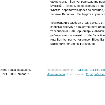
одиночество - Bon Iver великолепно пер
музыкой!”. “Идеальное построение пласт
чувство, переплетающееся со сложной, 
лирикой Вернона… Вы будете слушать э
Композиции с альбома стали звучать в т
впервые выступил в качестве гостя одн
телевидении. Сам Вернон признавался, 
работу слишком личной, чтобы быть бли
года Bon Iver выпустил миньон Blood B
материалу For Emma, Forever Ago.
© Все права защищены
Правообладателям
Пользовательское со
2011-2015 inmood™
Исполнители
Настроения
О разработчи