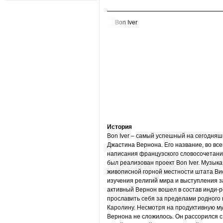
История
Bon Iver – самый успешный на сегодняш
Джастина Вернона. Его название, во вс
написания французского словосочетания
был реализован проект Bon Iver. Музыка
живописной горной местности штата Вис
изучения религий мира и выступления 
активный Вернон вошел в состав инди-
прославить себя за пределами родного
Каролину. Несмотря на продуктивную му
Вернона не сложилось. Он рассорился с