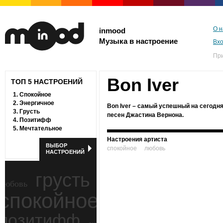
О н
inmood
Музыка в настроение
Вх
Пр
Bon Iver
ТОП 5 НАСТРОЕНИЙ
1.
Спокойное
2.
Энергичное
Bon Iver – самый успешный на сегодн
3.
Грусть
песен Джастина Вернона.
4.
Позитифф
5.
Мечтательное
Настроения артиста
ВЫБОР
спокойное
любовь
НАСТРОЕНИЙ
грусть
любовь
спокойное
ностальгия
позитифф