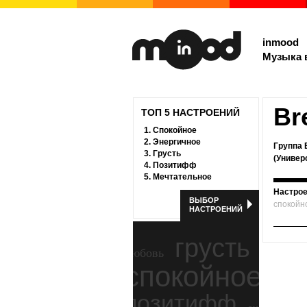
inmood
Музыка 
Br
ТОП 5 НАСТРОЕНИЙ
1.
Спокойное
2.
Энергичное
Группа 
3.
Грусть
(Универ
4.
Позитифф
5.
Мечтательное
Настрое
ВЫБОР
спокойн
НАСТРОЕНИЙ
грусть
любовь
спокойное
ност
позитифф