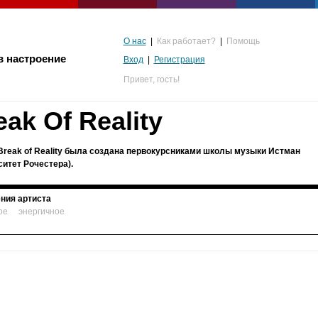
О нас
|
Как работает?
|
Помощь
в настроение
Вход
|
Регистрация
Привет,
гость!
eak Of Reality
Break of Reality была создана первокурсниками школы музыки Истман
ситет Рочестера).
ния артиста
ое
энергичное
альгия