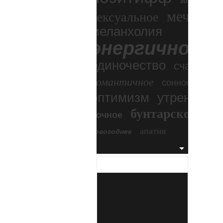
зимний экс
мечтател
сексуальное
меланхолия
энергичное
одиночество
счастье
романтичное
сонное
оптимизм
утреннее
бунтарское
ночное
бесп
апатия
новогоднее