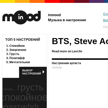
О н
inmood
Музыка в настроение
Вх
Пр
BTS, Steve A
ТОП 5 НАСТРОЕНИЙ
1.
Спокойное
2.
Энергичное
Read more on Last.fm
3.
Грусть
4.
Позитифф
5.
Мечтательное
Настроения артиста
любовь
ВЫБОР
НАСТРОЕНИЙ
грусть
любовь
спокойное
ностальгия
позитифф