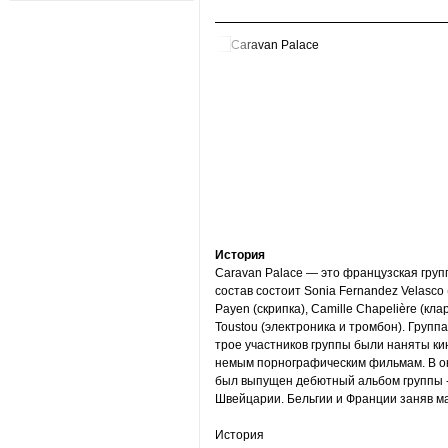
История
Caravan Palace — это французская груп
состав состоит Sonia Fernandez Velasco (
Payen (скрипка), Camille Chapelière (кла
Toustou (электроника и тромбон). Группа
трое участников группы были наняты ки
немым порнографическим фильмам. В ок
был выпущен дебютный альбом группы - 
Швейцарии. Бельгии и Франции заняв ма
История