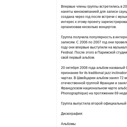
Впервые члены группы встретились в 2005
наняты кинокомпанией для записи саун
создана через год после встречи с муз
интерес к этому проекту зарегистриров
организовав несколько концертов.
Группа получила популярность в интерн
записям. С 2006 по 2007 год они провел
году они впервые выступили на музыкал
Festival. После этого в Парижской студ
свой первый альбом.
20 октября 2008 года альбом названый 
признание for its traditional jazz inclina
чартах. В Швейцарии альбом занял 72 м
отечественной группой Франции и занял 
Французском национальном чарте альбомов
Phonographique) на протяжении 69 неде
Группа выпустила второй официальный 
Дискография:
Альбомы