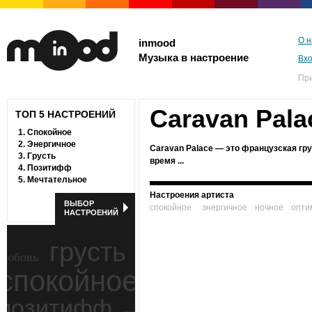
О н
inmood
Музыка в настроение
Вх
Пр
Caravan Pala
ТОП 5 НАСТРОЕНИЙ
1.
Спокойное
2.
Энергичное
Caravan Palace — это французская гру
3.
Грусть
время ...
4.
Позитифф
5.
Мечтательное
Настроения артиста
ВЫБОР
спокойное
энергичное
ночное
опти
НАСТРОЕНИЙ
грусть
любовь
спокойное
ностальгия
позитифф