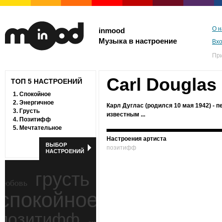
О н
inmood
Музыка в настроение
Вх
Пр
Carl Douglas
ТОП 5 НАСТРОЕНИЙ
1.
Спокойное
2.
Энергичное
Карл Дуглас (родился 10 мая 1942) - 
3.
Грусть
известным ...
4.
Позитифф
5.
Мечтательное
Настроения артиста
ВЫБОР
позитифф
НАСТРОЕНИЙ
грусть
любовь
спокойное
ностальгия
позитифф