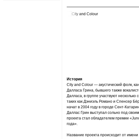
История
City and Colour — акустический фолк, к
Далласа Грина, бывшего также вокалисто
Далласа, в группе участвуют несколько 
таких как Дэниэль Романо и Спенсер Бёрт
начат в 2004 году в городе Сент-Катари
Даллас Грин выступал сольно под своим 
проекта стал обладателем премии «Jun
года».
Название проекта происходит от имени Д