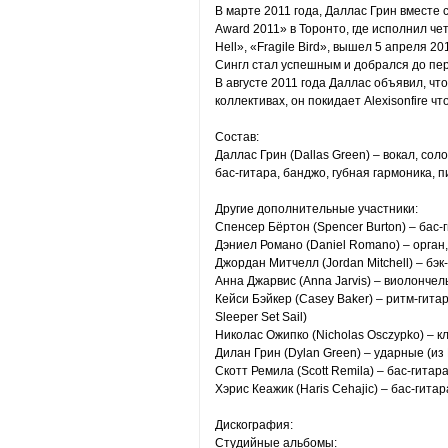
В марте 2011 года, Даллас Грин вместе
Award 2011» в Торонто, где исполнил чет
Hell», «Fragile Bird», вышел 5 апреля 20
Сингл стал успешным и добрался до перв
В августе 2011 года Даллас объявил, что
коллективах, он покидает Alexisonfire чт
Состав:
Даллас Грин (Dallas Green) – вокал, соло
бас-гитара, банджо, губная гармоника, 
Другие дополнительные участники:
Спенсер Бёртон (Spencer Burton) – бас-
Дэниел Романо (Daniel Romano) – орган,
Джордан Митчелл (Jordan Mitchell) – бэк-
Анна Джарвис (Anna Jarvis) – виолончель
Кейси Бэйкер (Casey Baker) – ритм-гитара
Sleeper Set Sail)
Николас Ожипко (Nicholas Osczypko) – 
Дилан Грин (Dylan Green) – ударные (из 
Скотт Ремила (Scott Remila) – бас-гитара
Хэрис Кеажик (Haris Cehajic) – бас-гитар
Дискография:
Студийные альбомы: