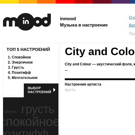
О н
inmood
Музыка в настроение
Вх
Пр
City and Colo
ТОП 5 НАСТРОЕНИЙ
1.
Спокойное
2.
Энергичное
City and Colour — акустический фолк,
3.
Грусть
...
4.
Позитифф
5.
Мечтательное
Настроения артиста
ВЫБОР
грусть
НАСТРОЕНИЙ
грусть
любовь
спокойное
ностальгия
позитифф