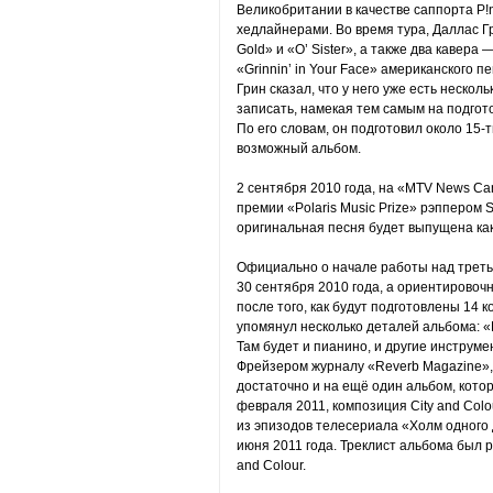
Великобритании в качестве саппорта P!n
хедлайнерами. Во время тура, Даллас Г
Gold» и «O’ Sister», а также два кавера 
«Grinnin’ in Your Face» американского п
Грин сказал, что у него уже есть нескол
записать, намекая тем самым на подгото
По его словам, он подготовил около 15-
возможный альбом.
2 сентября 2010 года, на «MTV News Ca
премии «Polaris Music Prize» рэппером 
оригинальная песня будет выпущена как
Официально о начале работы над треть
30 сентября 2010 года, а ориентировочн
после того, как будут подготовлены 14
упомянул несколько деталей альбома: 
Там будет и пианино, и другие инструме
Фрейзером журналу «Reverb Magazine»,
достаточно и на ещё один альбом, котор
февраля 2011, композиция City and Colo
из эпизодов телесериала «Холм одного д
июня 2011 года. Треклист альбома был 
and Colour.