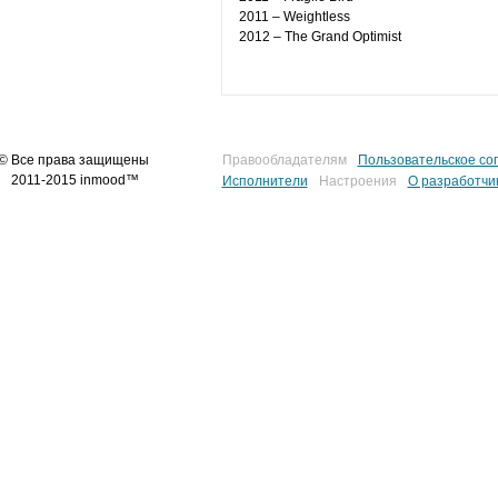
2011 – Weightless
2012 – The Grand Optimist
© Все права защищены
Правообладателям
Пользовательское со
2011-2015 inmood™
Исполнители
Настроения
О разработчи