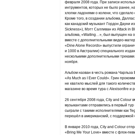
февраля 2008 года. При записи исполь
интрументов, которых не было ранее, н
хлопки ладонями о колени, что сделало
Кроме того, в создании альбома, Далла
как канадский музыкант Гордон Дауни из 
Sickness»), Мэтт Салливан из Attack in 
альбома, «Waiting…», был выпущен на 
вместе с дополнительными видео-матер
«Dine Alone Records» выпустили ограни
и 1000 в Австралии) специального изда
несколькими дополнительными треками.
ноября.
Альбом назван в честь романа Чарльза 
«As Much as I Ever Could». Грин прокомм
не хватило мыслей для такого количеств
магазине во время тура с Alexisonfire и
26 сентября 2008 года, City and Colour
музыкантами отправились в первый тур 
сыграли с такими исполнителями как Tega
перешёл в американский, с поддержкой
В январе 2010 года, City and Colour от
«Bring Me Your Love» вместе с флок-певи