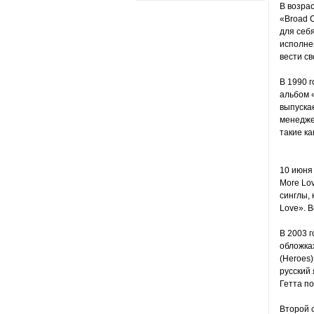
В возра
«Broad C
для себя
исполне
вести св
В 1990 
альбом «
выпускае
менедже
такие ка
10 июня 
More Lov
синглы, 
Love». В
В 2003 г
обложках
(Heroes
русский
Гетта по
Второй с