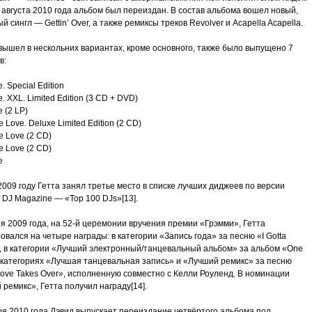
 августа 2010 года альбом был переиздан. В состав альбома вошел новый,
й сингл — Gettin’ Over, а также ремиксы треков Revolver и Acapella Acapella.
вышел в нескольних вариантах, кроме основного, также было выпущено 7
в:
. Special Edition
. XXL. Limited Edition (3 CD + DVD)
 (2 LP)
 Love. Deluxe Limited Edition (2 CD)
 Love (2 CD)
 Love (2 CD)
e
2009 году Гетта занял третье место в списке лучших диджеев по версии
DJ Magazine — «Top 100 DJs»[13].
я 2009 года, на 52-й церемонии вручения премии «Грэмми», Гетта
вался на четыре награды: в категории «Запись года» за песню «I Gotta
», в категории «Лучший электронный/танцевальный альбом» за альбом «One
в категориях «Лучшая танцевальная запись» и «Лучший ремикс» за песню
ove Takes Over», исполненную совместно с Келли Роуленд. В номинации
ремикс», Гетта получил награду[14].
ря 2010 года Дэвид выпускает переиздание четвёртого альбома под