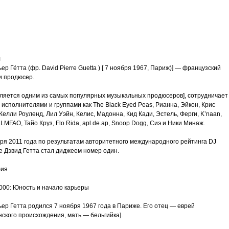
трим
ьное
я
ьер Ге́тта (фр. David Pierre Guetta ) [ 7 ноября 1967, Париж)] — французский
и продюсер.
вляется одним из самых популярных музыкальных продюсеров], сотрудничает
злость
 исполнителями и группами как The Black Eyed Peas, Рианна, Эйкон, Крис
Келли Роуленд, Лил Уэйн, Келис, Мадонна, Кид Кади, Эстель, Ферги, K’naan,
окойное
m, LMFAO, Тайо Круз, Flo Rida, apl.de.ap, Snoop Dogg, Сиэ и Ники Минаж.
бря 2011 года по результатам авторитетного международного рейтинга DJ
e Дэвид Гетта стал диджеем номер один.
фия
00: Юность и начало карьеры
ер Гетта родился 7 ноября 1967 года в Париже. Его отец — еврей
ского происхождения, мать — бельгийка].