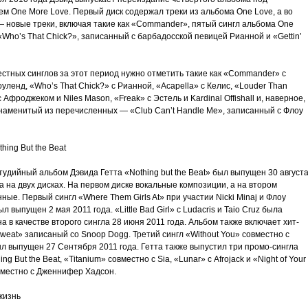
м One More Love. Первый диск содержал треки из альбома One Love, а во
— новые треки, включая такие как «Commander», пятый сингл альбома One
Who’s That Chick?», записанный с барбадосской певицей Рианной и «Gettin’
естных синглов за этот период нужно отметить такие как «Commander» с
уленд, «Who’s That Chick?» с Рианной, «Acapella» с Келис, «Louder Than
 Афроджеком и Niles Mason, «Freak» с Эстель и Kardinal Offishall и, наверное,
наменитый из перечисленных — «Club Can’t Handle Me», записанный с Флоу
thing But the Beat
удийный альбом Дэвида Гетта «Nothing but the Beat» был выпущен 30 август
а на двух дисках. На первом диске вокальные композиции, а на втором
ные. Первый сингл «Where Them Girls At» при участии Nicki Minaj и Флоу
л выпущен 2 мая 2011 года. «Little Bad Girl» с Ludacris и Taio Cruz была
 в качестве второго сингла 28 июня 2011 года. Альбом также включает хит-
weat» записаный со Snoop Dogg. Третий сингл «Without You» совместно с
л выпущен 27 Сентября 2011 года. Гетта также выпустил три промо-сингла
ing But the Beat, «Titanium» совместно с Sia, «Lunar» с Afrojack и «Night of Your
овместно с Дженнифер Хадсон.
жизнь