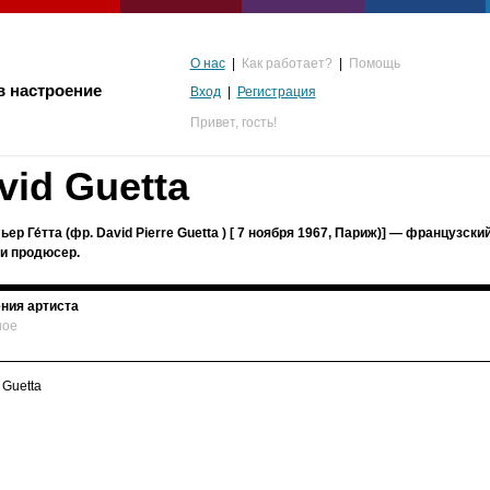
О нас
|
Как работает?
|
Помощь
в настроение
Вход
|
Регистрация
Привет,
гость!
vid Guetta
ьер Ге́тта (фр. David Pierre Guetta ) [ 7 ноября 1967, Париж)] — французски
и продюсер.
ния артиста
ное
альгия