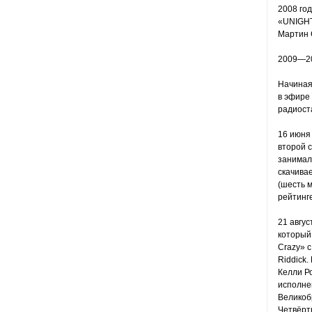
2008 год
«UNIGHTE
Мартин С
2009—20
Начиная 
в эфире
радиоста
16 июня
второй с
занимал 
скачива
(шесть м
рейтинг
21 авгус
который 
Crazy» с
Riddick.
Келли Ро
исполне
Великоб
Четвёрт