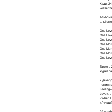
Кади. 24
четвёрты
Альбом 
альбомо
One Love
One Love
One Love
One More
One More
One More
One Lov
Также в 
журнала 
2 декабр
номиниро
Feeling
Love», 
«When L
«Лучший 
29 нояб