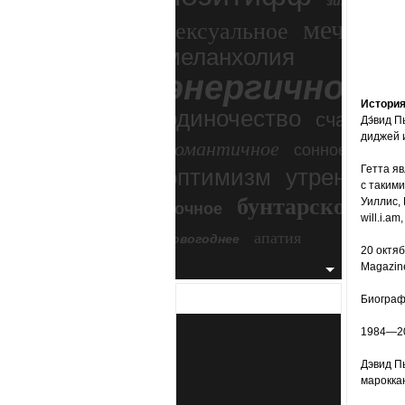
зимний экс
мечтател
сексуальное
меланхолия
энергичное
Истори
одиночество
счастье
Дэ́вид П
диджей 
романтичное
сонное
Гетта я
оптимизм
утреннее
с такими
бунтарское
Уиллис, 
ночное
бесп
will.i.a
апатия
новогоднее
20 октя
Magazin
Биогра
1984—20
Дэвид Пь
мароккан