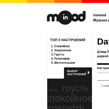
inmood
Музыка 
Da
ТОП 5 НАСТРОЕНИЙ
1.
Спокойное
2.
Энергичное
Дэ́вид П
3.
Грусть
диджей 
4.
Позитифф
5.
Мечтательное
Настрое
ВЫБОР
энергич
НАСТРОЕНИЙ
грусть
любовь
спокойное
ност
позитифф