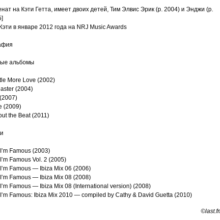
нат на Кэти Гетта, имеет двоих детей, Тим Элвис Эрик (р. 2004) и Энджи (р.
]
Кэти в январе 2012 года на NRJ Music Awards
афия
ые альбомы
ttle More Love (2002)
laster (2004)
 (2007)
 (2009)
but the Beat (2011)
и
I’m Famous (2003)
I’m Famous Vol. 2 (2005)
I’m Famous — Ibiza Mix 06 (2006)
I’m Famous — Ibiza Mix 08 (2008)
I’m Famous — Ibiza Mix 08 (International version) (2008)
I’m Famous: Ibiza Mix 2010 — compiled by Cathy & David Guetta (2010)
©last.f