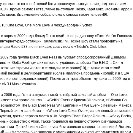
у, он вместе со своей женой Кэти организует выступление, под названием
D». Кроме самого Гетта, также выступали Tiësto, Карл Кокс, Жоаким Гарро и
ольвейг. Выступление собрало около сорока тысяч человек[9].
10: One Love, One More Love и международный успех
с апреля 2009 года Дэвид Гетта ведёт своё радио-шоу «Fuck Me I’m Famous»
 интернет-радиостанции RauteMusik.FM. Позже шоу стали проводить на
нции Radio 538, по пятницам, сразу после «Tiësto’s Club Life».
 2009 года группа Black Eyed Peas выпускает спродюсированный Дэвидом
ингл «I Gotta Feeling» с их пятого студийного альбома The E.N.D… Сингл
верхние строчки чартов в семнадцати странах[10], а также стал самой
емой песней в Великобритании (более миллиона проданных копий) и в США
иллионов проданных копий). Позже этот трек объявят лучшим за 2009 год в
е «NRJ Music Awards».
та 2009 года Гетта выпускает свой четвёртый сольный альбом — One Love,
имеет три промо-сингла — «Gettin’ Over» с Крисом Уиллисом, «I Wanna Go
 вокалистом The Black Eyed Peas Will.i.am’ом и «If We Ever» с певицей Makeba
 Первый сингл с альбома — «When Love Takes Over», исполненный совместно 
уленд, достиг первого места в UK Singles Chart. Второй сингл — «Sexy Bitch»,
нный совместно с Akon, также поднялся на первую строчку хит-парадов
ритании. Третий сингл «One Love» был записан совместно с певицей Эстель.
ый — «Memories» был записан с американским хип-хоп исполнителем Кидом