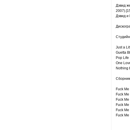
Дэвид же
2007).[15
Дэвид и 
Дискогр
Студийн
Just a Li
Guetta B
Pop Life
One Love
Nothing 
Сборник
Fuck Me 
Fuck Me 
Fuck Me 
Fuck Me 
Fuck Me 
Fuck Me 