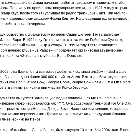
сте семнадцати лет Дэвид начинает работать диджеем в парижском клубе
lub». Поначалу он проигрывал популярные песни, но в 1987-м году открыл
 жанр хаус, после того как услышал по радио трек «Love Can’t Turn Around»,
нный американским диджеем Фарли Кейтом. На следующий год он начинает
ои собственные вечеринки.
году, совместно с французским рэпером Сидни Дютеем, Гетта выпускает
Nation Rap». В 1994 году Гетта, вместе с вокалистом Робертом Оуэнсом,
т свой первый сингл — «Up & Away». В 1995-м году, Гетта становится
ром ночного клуба «Le Palace» и продолжает организовывать вечеринки,
к вечеринка «Scream» в клубе Les Bains Douches
2002 года Дэвид Гетта выпускает дебютный сольный альбом — Just a Little
e. Было продано более 300 000 копий альбома. В этот альбом входят такие
как «Love Don’t Let Me Go», «People Come, People Go» и сам «Just a Little More
се эти синглы записаны при участии Криса Уиллиса.
оду Гетта выпускает компиляцию под названием Fuck Me I’m Famous (на
 первое слово изображалось как F***). Она содержала трек «Just For One Day
)» — ремикс песни «Heroes» Дэвида Боуи. Название компиляции, которое на
 язык можно перевести как «Трахни меня, я знаменит», придумано Дэвидом
сле вечеринки на Ивисе.
ольный альбом — Guetta Blaster, был выпущен 13 сентября 2004 года. В него