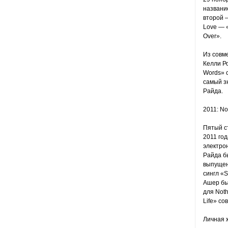
название
второй 
Love — «
Over».
Из совм
Келли Ро
Words» с
самый з
Райда.
2011: No
Пятый ст
2011 год
электрон
Райда бы
выпущена
сингл «S
Ашер бы
для Noth
Life» с
Личная 