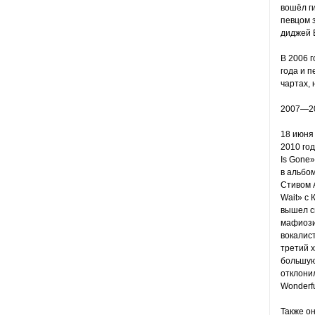
вошёл ги
певцом з
диджей 
В 2006 
года и 
чартах,
2007—20
18 июня 
2010 го
Is Gone»
в альбо
Стивом А
Wait» с 
вышел с
мафиози
вокалис
третий 
большую 
отклонил
Wonderf
Также он