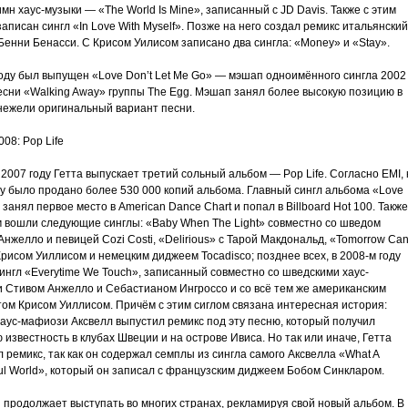
мн хаус-музыки — «The World Is Mine», записанный с JD Davis. Также с этим
аписан сингл «In Love With Myself». Позже на него создал ремикс итальянский
Бенни Бенасси. С Крисом Уилисом записано два сингла: «Money» и «Stay».
году был выпущен «Love Don’t Let Me Go» — мэшап одноимённого сингла 2002
песни «Walking Away» группы The Egg. Мэшап занял более высокую позицию в
 нежели оригинальный вариант песни.
08: Pop Life
2007 году Гетта выпускает третий сольный альбом — Pop Life. Согласно EMI, 
ду было продано более 530 000 копий альбома. Главный сингл альбома «Love
 занял первое место в American Dance Chart и попал в Billboard Hot 100. Также
м вошли следующие синглы: «Baby When The Light» совместно со шведом
нжелло и певицей Cozi Costi, «Delirious» с Тарой Макдональд, «Tomorrow Ca
Крисом Уиллисом и немецким диджеем Tocadisco; позднее всех, в 2008-м году
ингл «Everytime We Touch», записанный совместно со шведскими хаус-
 Стивом Анжелло и Себастианом Ингроссо и со всё тем же американским
том Крисом Уиллисом. Причём с этим сиглом связана интересная история:
хаус-мафиози Аксвелл выпустил ремикс под эту песню, который получил
известность в клубах Швеции и на острове Ивиса. Но так или иначе, Гетта
 ремикс, так как он содержал семплы из сингла самого Аксвелла «What A
ul World», который он записал с французским диджеем Бобом Синкларом.
 продолжает выступать во многих странах, рекламируя свой новый альбом. В