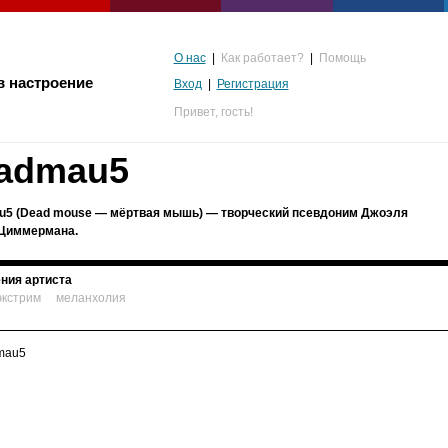
О нас
|
Как работает?
|
Помощь
в настроение
Вход
|
Регистрация
Привет,
гость!
admau5
5 (Dead mouse — мёртвая мышь) — творческий псевдоним Джоэля
Циммермана.
ния артиста
экстрим
меланхолия
альгия