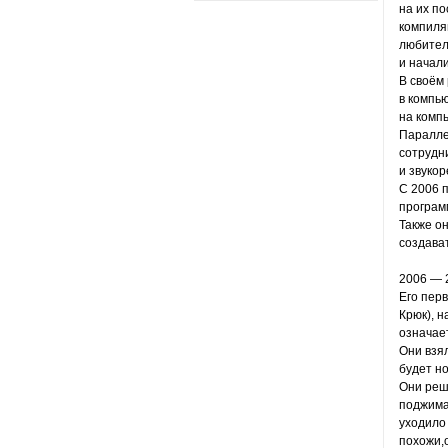
на их по
компиляц
любителе
и начали
В своём
в компью
на комп
Паралле
сотрудн
и звуко
С 2006 п
программ
Также он
создава
2006 — 
Его перв
Крюк), 
означает
Они взял
будет но
Они реш
поджима
уходило 
похожи,о