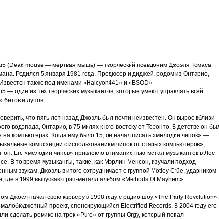
трим
ьное
я
5 (Dead mouse — мёртвая мышь) — творческий псевдоним Джоэля Томаса
ана. Родился 5 января 1981 года. Продюсер и диджей, родом из Онтарио,
 Известен также под именами «Halcyon441» и «BSOD».
5 — один из тех творческих музыкантов, которые умеют управлять всей
злость
 битов и лупов.
окойное
оверить, что пять лет назад Джоэль был почти неизвестен. Он вырос вблизи
ого водопада, Онтарио, в 75 милях к юго-востоку от Торонто. В детстве он бы
 на компьютерах. Когда ему было 15, он начал писать «мелодии чипов» —
зыкальные композиции с использованием чипов от старых компьютеров»,
т он. Его «мелодии чипов» привлекло внимание нью-метал музыкантов в Лос-
е. В то время музыканты, такие, как Мэрлин Менсон, изучали подход
онным звукам. Джоэль в итоге сотрудничает с группой Mötley Crüe, ударником
и, где в 1999 выпускают рэп-металл альбом «Methods Of Mayhem».
ом Джоел начал свою карьеру в 1998 году с радио шоу «The Party Revolution».
малобюджетный проект, спонсирующийся Electrified Records. В 2004 году его
ли сделать ремикс на трек «Pure» от группы Orgy, который попал