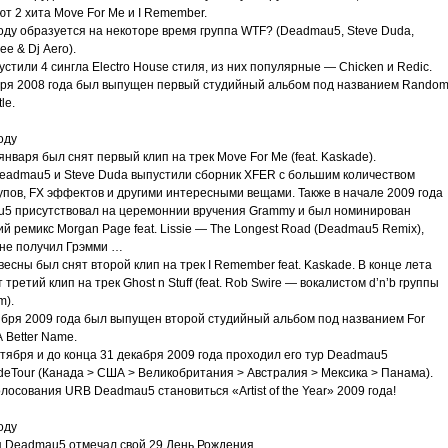
т 2 хита Move For Me и I Remember.
оду образуется на некоторе время группа WTF? (Deadmau5, Steve Duda,
e & Dj Aero).
стили 4 сингла Electro House стиля, из них популярные — Chicken и Redic.
бря 2008 года был выпущен первый студийный альбом под названием Rando
le.
оду
января был снят первый клип на трек Move For Me (feat. Kaskade).
eadmau5 и Steve Duda выпустили сборник XFER с большим количеством
упов, FX эффектов и другими интересными вещами. Также в начале 2009 года
5 присутствовал на церемоннии вручения Grammy и был номинирован
й ремикс Morgan Page feat. Lissie — The Longest Road (Deadmau5 Remix),
 не получил Грэмми …
весны был снят второй клип на трек I Remember feat. Kaskade. В конце лета
 третий клип на трек Ghost n Stuff (feat. Rob Swire — вокалистом d’n’b группы
m).
ября 2009 года был выпущен второй студийный альбом под названием For
A Better Name.
тября и до конца 31 декабря 2009 года проходил его тур Deadmau5
deTour (Канада > США > Великобритания > Австралия > Мексика > Панама).
лосования URB Deadmau5 становиться «Artist of the Year» 2009 года!
оду
я Deadmau5 отмечал свой 29 День Рождения.