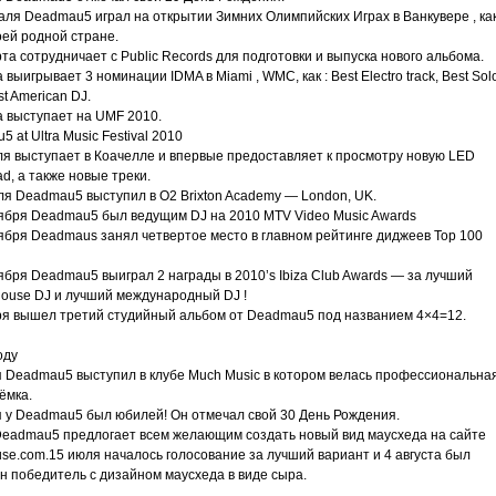
аля Deadmau5 играл на открытии Зимних Олимпийских Играх в Ванкувере , ка
оей родной стране.
та сотрудничает с Public Records для подготовки и выпуска нового альбома.
 выигрывает 3 номинации IDMA в Miami , WMC, как : Best Electro track, Best Sol
est American DJ.
а выступает на UMF 2010.
 at Ultra Music Festival 2010
ля выступает в Коачелле и впервые предоставляет к просмотру новую LED
, а также новые треки.
ля Deadmau5 выступил в O2 Brixton Academy — London, UK.
ября Deadmau5 был ведущим DJ на 2010 MTV Video Music Awards
ября Deadmaus занял четвертое место в главном рейтинге диджеев Top 100
бря Deadmau5 выиграл 2 награды в 2010’s Ibiza Club Awards — за лучший
House DJ и лучший международный DJ !
ря вышел третий студийный альбом от Deadmau5 под названием 4×4=12.
оду
я Deadmau5 выступил в клубе Much Music в котором велась профессиональна
ёмка.
я у Deadmau5 был юбилей! Он отмечал свой 30 День Рождения.
Deadmau5 предлогает всем желающим создать новый вид маусхеда на сайте
use.com.15 июля началось голосование за лучший вариант и 4 августа был
н победитель с дизайном маусхеда в виде сыра.