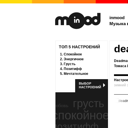
inmood
Музыка 
de
ТОП 5 НАСТРОЕНИЙ
1.
Спокойное
2.
Энергичное
Deadmau
3.
Грусть
Томаса 
4.
Позитифф
5.
Мечтательное
Настрое
ВЫБОР
зимний 
НАСТРОЕНИЙ
грусть
любовь
спокойное
ност
позитифф