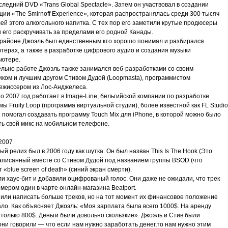
следний DVD «Trans Global Spectacle». Затем он участвовал в создании
ии «The Smirnoff Experience», которая распространялась среди 300 тысяч
й этого алкогольного напитка. С тех пор его заметили крутые продюсеры
 его раскручивать за пределами его родной Канады.
 районе Джоэль был единственным кто хорошо понимал и разбирался
терах, а также в разработке цифрового аудио и создания музыки
ьютере.
льно работе Джоэль также занимался веб-разработками со своим
иком и лучшим другом Стивом Дудой (Loopmasta), программистом
режиссером из Лос-Анджелеса.
о 2007 год работает в Image-Line, бельгийской компании по разработке
ы Fruity Loop (программа виртуальной студии), более известной как FL Studio
 помогал создавать программу Touch Mix для iPhone, в которой можно было
ть свой микс на мобильном телефоне.
2007
ый релиз был в 2006 году как шутка. Он был назван This Is The Hook (Это
написанный вместе со Стивом Дудой под названием группы BSOD (что
 «blue screen of death» (синий экран смерти).
и хаус-бит и добавили оцифрованый голос. Они даже не ожидали, что трек
мером один в чарте онлайн-магазина Beatport.
или написать больше треков, но на тот момент их финансовое положение
ло. Как объясняет Джоэль: «Моя зарплата была всего 1000$. На аренду
только 800$. Деньги были довольно скользкие». Джоэль и Стив были
ни говорили — что если нам нужно заработать денег,то нам нужно этим