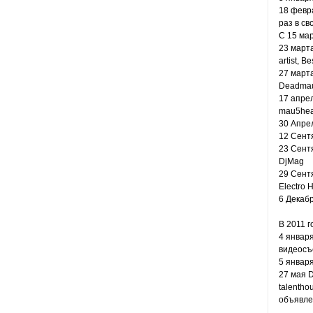
18 февр
раз в св
С 15 мар
23 марта
artist, B
27 март
Deadmau5
17 апре
mau5head
30 Апре
12 Сент
23 Сент
DjMag
29 Сентя
Electro 
6 Декаб
В 2011 г
4 январ
видеосъ
5 январ
27 мая 
talentho
объявле