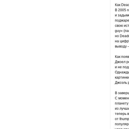
Как Dea
В 2005 г
и задым
поджаре
свою ист
guy» (па
но Dead
на цифру
выводу 
Как поя
Джоел р
и не под
Однажды
картинки
Джоэль 
В завер
С момен
планету
из лучш
теперь в
от thum
популяр