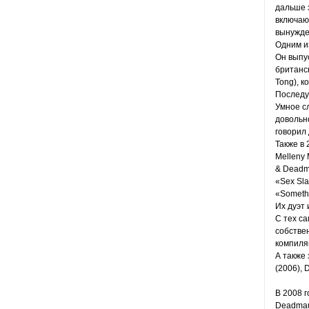
дальше 
включающ
вынужде
Одним из
Он выпус
британск
Tong), к
Последу
Умное с
довольно
говорил 
Также в
Melleny 
& Deadma
«Sex Sla
«Somethi
Их дуэт 
С тех с
собстве
компиляц
А также
(2006), 
В 2008 г
Deadmau5