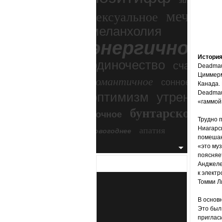
зимний экс
мечтател
сексуальное
меланхолия
энергичное
Истори
одиночество
счастье
Deadmau
Циммерм
романтичное
сонное
Канада.
Deadmau
оптимизм
утреннее
«гаммой»
бунтарское
ночное
бесп
Трудно п
апатия
Ниагарск
новогоднее
помешан
«это му
поясняе
Анджелес
к электр
Томми Л
В основн
Это был 
пригласи