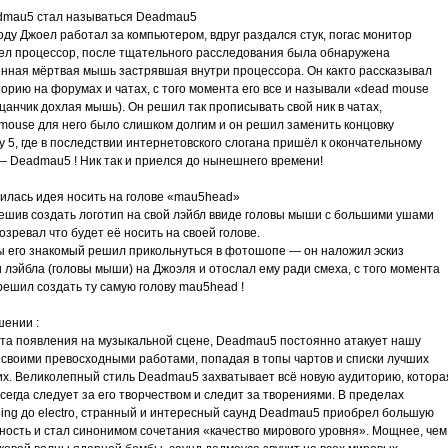
dmau5 стал называться Deadmau5
оду Джоел работал за компьютером, вдруг раздался стук, погас монитор
ел процессор, после тщательного расследования была обнаружена
нная мёртвая мышь застрявшая внутри процессора. Он както рассказывал
орию на форумах и чатах, с того момента его все и называли «dead mouse
цанчик дохлая мышь). Он решил так прописывать свой ник в чатах,
mouse для него было слишком долгим и он решил заменить концовку
 5, где в последствии интернетовского слогана пришёл к окончательному
— Deadmau5 ! Ник так и приелся до нынешнего времени!
вилась идея носить на голове «mau5head»
ешив создать логотип на свой лэйбл ввиде головы мыши с большими ушами
озревал что будет её носить на своей голове.
 его знакомый решил прикольнуться в фотошопе — он наложил эскиз
 лэйбла (головы мыши) на Джоэля и отослал ему ради смеха, с того момента
решил создать ту самую голову mau5head !
шении :
та появления на музыкальной сцене, Deadmau5 постоянно атакует нашу
 своими превосходными работами, попадая в топы чартов и списки лучших
их. Великолепный стиль Deadmau5 захватывает всё новую аудиторию, котора
сегда следует за его творчеством и следит за творениями. В пределах
ping до electro, странный и интересный саунд Deadmau5 приобрел большую
ность и стал синонимом сочетания «качество мирового уровня». Мощнее, чем