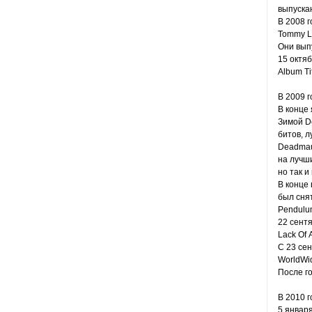
выпускаю
В 2008 г
Tommy Le
Они выпу
15 октя
Album Tit
В 2009 г
В конце 
Зимой D
битов, л
Deadmau
на лучши
но так и
В конце 
был снят
Pendulu
22 сент
Lack Of 
C 23 сен
WorldWi
После го
В 2010 г
5 январ