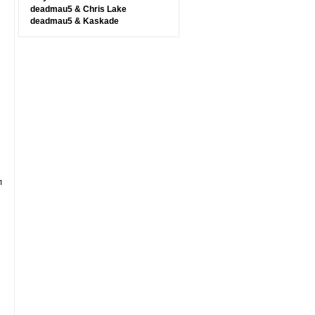
deadmau5 & Chris Lake
deadmau5 & Kaskade
л