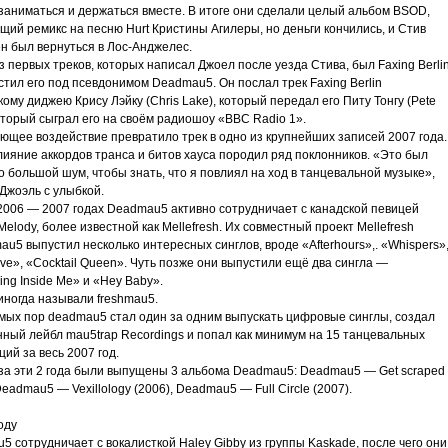
заниматься и держаться вместе. В итоге они сделали целый альбом BSOD,
ий ремикс на песню Hurt Кристины Агилеры, но деньги кончились, и Стив
н был вернуться в Лос-Анджелес.
 первых треков, которых написал Джоел после уезда Стива, был Faxing Berlin
тил его под псевдонимом Deadmau5. Он послал трек Faxing Berlin
ому диджею Крису Лэйку (Chris Lake), который передал его Питу Тонгу (Pete
оторый сыграл его на своём радиошоу «BBC Radio 1».
ющее воздействие превратило трек в одно из крупнейших записей 2007 года.
лияние аккордов транса и битов хауса породил ряд поклонников. «Это был
 большой шум, чтобы знать, что я повлиял на ход в танцевальной музыке»,
Джоэль с улыбкой.
 2006 — 2007 годах Deadmau5 активно сотрудничает с канадской певицей
Melody, более известной как Mellefresh. Их совместный проект Mellefresh
u5 выпустил несколько интересных синглов, вроде «Afterhours»,. «Whispers»
ve», «Cocktail Queen». Чуть позже они выпустили ещё два сингла —
ng Inside Me» и «Hey Baby».
иногда называли freshmau5.
амых пор deadmau5 стал один за одним выпускать цифровые синглы, создал
нный лейбл mau5trap Recordings и попал как минимум на 15 танцевальных
ий за весь 2007 год.
 за эти 2 года были выпущены 3 альбома Deadmau5: Deadmau5 — Get scraped
Deadmau5 — Vexillology (2006), Deadmau5 — Full Circle (2007).
оду
 сотрудничает с вокалисткой Haley Gibby из группы Kaskade, после чего они