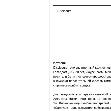
История
Disclosure - это электронный дуэт, осн
Говардом (23 и 20 лет) Лоуренсами, в 2
родители были и остаются профессион
выпускают поразительной красоты композ
с примесью рнб и гериджа.
Дуэт выпустил свой ​​первый сингл «Offli
2010 года, затем почти через год, после
You Know» на инди-лейбле Transparent 
«Carnival» парни выпустили собственны