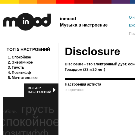
О н
inmood
Музыка в настроение
Вх
Пр
Disclosure
ТОП 5 НАСТРОЕНИЙ
1.
Спокойное
2.
Энергичное
Disclosure - это электронный дуэт, о
3.
Грусть
Говардом (23 и 20 лет)
4.
Позитифф
5.
Мечтательное
Настроения артиста
ВЫБОР
энергичное
НАСТРОЕНИЙ
грусть
любовь
спокойное
ностальгия
позитифф