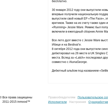
бесплатно.
30 января 2012 году они выпустили новы
впервые получили национальную поддерж
выпустили свой новый EP «The Face», э
критиков. Также на их счету также один
«Running» Jessie Ware. Ремикс был попу
включили в ежегодный сборник Annie Mac
Все лето дуэт вместе с Jessie Ware выс
Ибице и на Bestival’e.
8 октября 2012 года они выпустили сингл
дебютировал на 26 месте в UK Singles C
места. Вслед за «Latch» последовал дру
совместно с AlunaGeorge.
Дебютный альбом под названием «Settle
© Все права защищены
Правообладателям
Пользовательское со
2011-2015 inmood™
Исполнители
Настроения
О разработчи