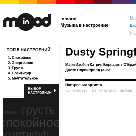
О н
inmood
Музыка в настроение
Вх
Пр
Dusty Springf
ТОП 5 НАСТРОЕНИЙ
1.
Спокойное
2.
Энергичное
Мэри Изобел Кэтрин Бернадетт О'Брай
3.
Грусть
Дасти Спрингфилд (англ.
4.
Позитифф
5.
Мечтательное
Настроения артиста
ВЫБОР
одиночество
мечтательное
любовь
НАСТРОЕНИЙ
грусть
любовь
спокойное
ностальгия
позитифф