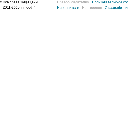
© Все права защищены
Правообладателям
Пользовательское со
2011-2015 inmood™
Исполнители
Настроения
О разработчи