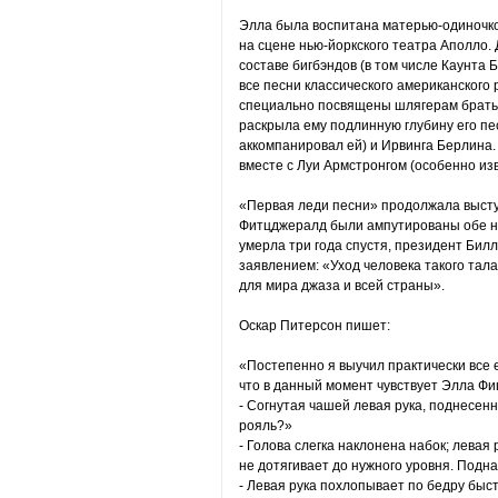
Элла была воспитана матерью-одиночко
на сцене нью-йоркского театра Аполло.
составе бигбэндов (в том числе Каунта 
все песни классического американского
специально посвящены шлягерам братье
раскрыла ему подлинную глубину его пе
аккомпанировал ей) и Ирвинга Берлина.
вместе с Луи Армстронгом (особенно из
«Первая леди песни» продолжала выступа
Фитцджералд были ампутированы обе ног
умерла три года спустя, президент Бил
заявлением: «Уход человека такого тал
для мира джаза и всей страны».
Оскар Питерсон пишет:
«Постепенно я выучил практически все 
что в данный момент чувствует Элла Ф
- Согнутая чашей левая рука, поднесенна
рояль?»
- Голова слегка наклонена набок; левая
не дотягивает до нужного уровня. Подн
- Левая рука похлопывает по бедру быс