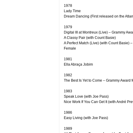
1978
Lady Time
Dream Dancing (First released on the Atlan
1979
Digital III at Montreux (Live) – Grammy Aw
A Classy Pair (with Count Basie)
A Perfect Match (Live) (with Count Basie)
Female
1981
Ella Abraça Jobim
1982
The Best Is Yet to Come – Grammy Award f
1983
Speak Love (with Joe Pass)
Nice Work If You Can Get It (with André Pre
1986
Easy Living (with Joe Pass)
1989