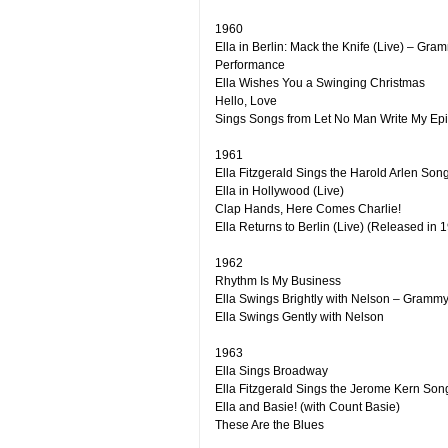
1960
Ella in Berlin: Mack the Knife (Live) – Gr
Performance
Ella Wishes You a Swinging Christmas
Hello, Love
Sings Songs from Let No Man Write My Epit
1961
Ella Fitzgerald Sings the Harold Arlen So
Ella in Hollywood (Live)
Clap Hands, Here Comes Charlie!
Ella Returns to Berlin (Live) (Released in 
1962
Rhythm Is My Business
Ella Swings Brightly with Nelson – Gramm
Ella Swings Gently with Nelson
1963
Ella Sings Broadway
Ella Fitzgerald Sings the Jerome Kern So
Ella and Basie! (with Count Basie)
These Are the Blues