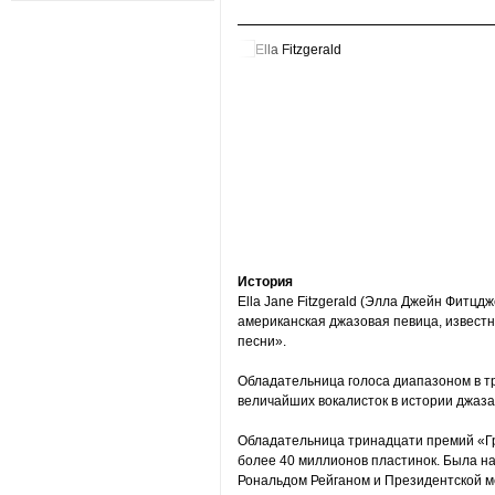
История
Ella Jane Fitzgerald (Элла Джейн Фитцд
американская джазовая певица, известн
песни».
Обладательница голоса диапазоном в т
величайших вокалисток в истории джаза
Обладательница тринадцати премий «Г
более 40 миллионов пластинок. Была н
Рональдом Рейганом и Президентской м