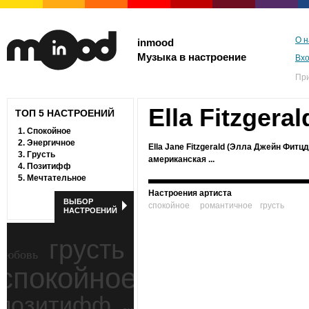
О н
inmood
Музыка в настроение
Вх
Пр
Ella Fitzgeral
ТОП 5 НАСТРОЕНИЙ
1.
Спокойное
2.
Энергичное
Ella Jane Fitzgerald (Элла Джейн Фит
3.
Грусть
американская ...
4.
Позитифф
5.
Мечтательное
Настроения артиста
ВЫБОР
спокойное
романтичное
грусть
НАСТРОЕНИЙ
грусть
любовь
спокойное
ностальгия
позитифф