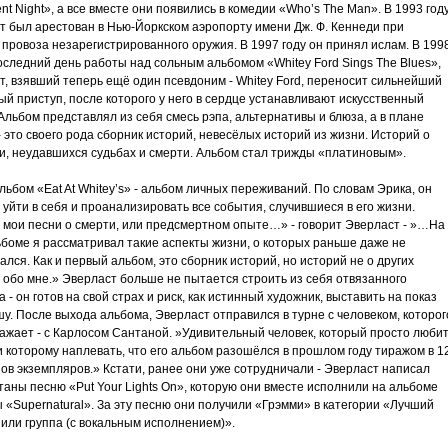
t Night», а все вместе они появились в комедии «Who’s The Man». В 1993 год
т был арестован в Нью-Йоркском аэропорту имени Дж. Ф. Кеннеди при
провоза незарегистрированного оружия. В 1997 году он принял ислам. В 199
последний день работы над сольным альбомом «Whitey Ford Sings The Blues»,
т, взявший теперь ещё один псевдоним - Whitey Ford, переносит сильнейший
й приступ, после которого у него в сердце устанавливают искусственный
Альбом представлял из себя смесь рэпа, альтернативы и блюза, а в плане
- это своего рода сборник историй, невесёлых историй из жизни. Историй о
и, неудавшихся судьбах и смерти. Альбом стал трижды «платиновым».
ьбом «Eat At Whitey’s» - альбом личных переживаний. По словам Эрика, он
уйти в себя и проанализировать все события, случившиеся в его жизни.
 мои песни о смерти, или предсмертном опыте…» - говорит Эверласт - »…На
ьбоме я рассматривал такие аспекты жизни, о которых раньше даже не
лся. Как и первый альбом, это сборник историй, но историй не о других
 обо мне.» Эверласт больше не пытается строить из себя отвязанного
а - он готов на свой страх и риск, как истинный художник, выставить на показ
у. После выхода альбома, Эверласт отправился в турне с человеком, которог
важает - с Карлосом Сантаной. »Удивительный человек, который просто люби
и которому наплевать, что его альбом разошёлся в прошлом году тиражом в 1
ов экземпляров.» Кстати, ранее они уже сотрудничали - Эверласт написал
аны песню «Put Your Lights On», которую они вместе исполнили на альбоме
 «Supernatural». За эту песню они получили «Грэмми» в категории «Лучший
 или группа (с вокальным исполнением)».