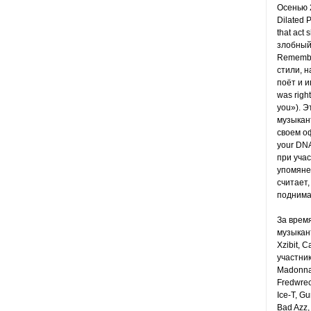
Осенью 2
Dilated 
that act
злобный
Remember
стили, н
поёт и и
was righ
you»). 
музыкант
своем оф
your DNA
при учас
упомянет
считает,
поднимат
За время
музыкант
Xzibit, 
участник
Madonna,
Fredwreck
Ice-T, G
Bad Azz,