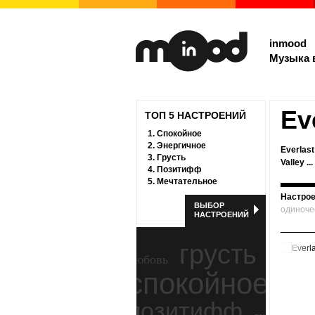
inmood
Музыка 
Ev
ТОП 5 НАСТРОЕНИЙ
1.
Спокойное
2.
Энергичное
Everlast
3.
Грусть
Valley ...
4.
Позитифф
5.
Мечтательное
Настрое
ВЫБОР
одиноче
НАСТРОЕНИЙ
грусть
любовь
спокойное
ност
позитифф