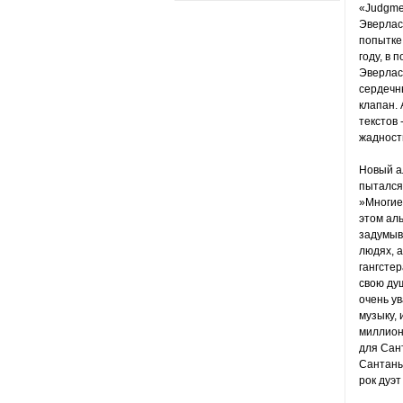
«Judgmen
Эверлас
попытке 
году, в 
Эверлас
сердечны
клапан. 
текстов 
жадност
Новый ал
пытался 
»Многие
этом ал
задумыва
людях, а
гангстер
свою душ
очень у
музыку, 
миллион
для Сант
Сантаны
рок дуэт