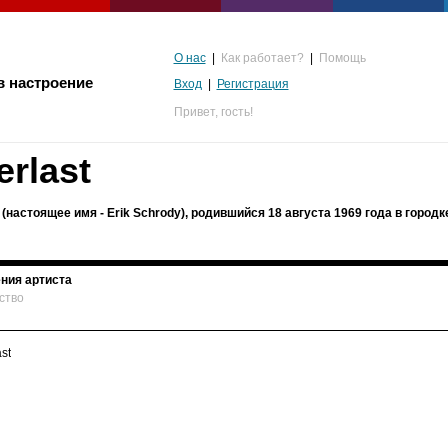
О нас
|
Как работает?
|
Помощь
в настроение
Вход
|
Регистрация
Привет,
гость!
erlast
 (настоящее имя - Erik Schrody), родившийся 18 августа 1969 года в городк
ния артиста
ство
альгия