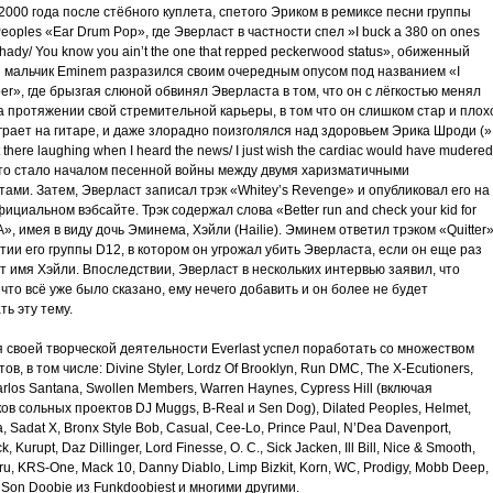
000 года после стёбного куплета, спетого Эриком в ремиксе песни группы
Peoples «Ear Drum Pop», где Эверласт в частности спел »I buck a 380 on ones
 shady/ You know you ain’t the one that repped peckerwood status», обиженный
 мальчик Eminem разразился своим очередным опусом под названием «I
», где брызгая слюной обвинял Эверласта в том, что он с лёгкостью менял
а протяжении свой стремительной карьеры, в том что он слишком стар и плох
грает на гитаре, и даже злорадно поизголялся над здоровьем Эрика Шроди (»
t there laughing when I heard the news/ I just wish the cardiac would have mudered
Это стало началом песенной войны между двумя харизматичными
ами. Затем, Эверласт записал трэк «Whitey’s Revenge» и опубликовал его на
ициальном вэбсайте. Трэк содержал слова «Better run and check your kid for
», имея в виду дочь Эминема, Хэйли (Hailie). Эминем ответил трэком «Quitter
тии его группы D12, в котором он угрожал убить Эверласта, если он еще раз
 имя Хэйли. Впоследствии, Эверласт в нескольких интервью заявил, что
 что всё уже было сказано, ему нечего добавить и он более не будет
ь эту тему.
 своей творческой деятельности Everlast успел поработать со множеством
ов, в том числе: Divine Styler, Lordz Of Brooklyn, Run DMC, The X-Ecutioners,
Carlos Santana, Swollen Members, Warren Haynes, Cypress Hill (включая
ов сольных проектов DJ Muggs, B-Real и Sen Dog), Dilated Peoples, Helmet,
 Sadat X, Bronx Style Bob, Casual, Cee-Lo, Prince Paul, N’Dea Davenport,
, Kurupt, Daz Dillinger, Lord Finesse, O. C., Sick Jacken, Ill Bill, Nice & Smooth,
uru, KRS-One, Mack 10, Danny Diablo, Limp Bizkit, Korn, WC, Prodigy, Mobb Deep,
 Son Doobie из Funkdoobiest и многими другими.