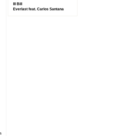
Ill Bill
Everlast feat. Carlos Santana
а