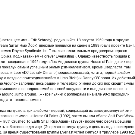
трим
ьное
я
 (настоящее имя - Erik Schrody), родившийся 18 августа 1969 года в городке
tream (штат Нью Йорк), впервые появился на сцене в 1989 году в проекте Ice-T,
шемся Rhyme Syndicate. Ice-T cтал исполнительным продюсером первого
Эрика, под названием «Forever Everlasting». Однако известность пришла к
злость
же - созданная в 1992 году в Лос-Анджелесе группа House of Pain до сих пор
я пожалуй самым успешным белым рэп-коллективом. Кроме Эверласта, там
окойное
вовали Leor «DJ Lethal» Dimant (продюсировавший, кстати, первый альбом
y, а позднее присоединившийся к Limp Bizkit) и Danny O’Connor. Их дебютный
p Around» заполнил весь радио- и телеэфир. У меня до сих пор сводит скулы
поминании о неподражаемой по своей занудности и въедливости песни. «…
 around, jump around…» - все пьянки с рэпперами в начале 90-х проходили
под этот аккомпанемент.
анда выпустила три альбома - первый, содержащий их вышеупомянутый хит-
азвания не имел - «Нouse Of Pain» (1992), затем вышли «Same As It Ever Was»
 «Truth Crushed To Earth Shall Rise Again» (1996) - после чего ребята решили
ть собственное детище. (Эверласт покинул группу в день выхода последнего
. За время существования группы Everlast успел сняться в триллере 1993 год