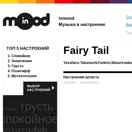
О н
inmood
Музыка в настроение
Вх
Пр
Fairy Tail
ТОП 5 НАСТРОЕНИЙ
1.
Спокойное
2.
Энергичное
Yasuharu Takanashi,Funkist,Watarirouka
3.
Грусть
4.
Позитифф
5.
Мечтательное
Настроения артиста
апатия
энергичное
ВЫБОР
НАСТРОЕНИЙ
грусть
любовь
спокойное
ностальгия
позитифф