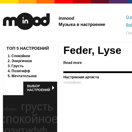
О н
inmood
Музыка в настроение
Вх
Пр
Feder, Lyse
ТОП 5 НАСТРОЕНИЙ
1.
Спокойное
2.
Энергичное
Read more
3.
Грусть
4.
Позитифф
5.
Мечтательное
Настроения артиста
спокойное
ВЫБОР
НАСТРОЕНИЙ
грусть
любовь
спокойное
ностальгия
позитифф