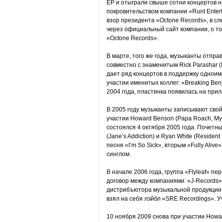
ЕР и отыграли свыше сотни концертов н
покровительством компании «Runt Entert
взор президента «Octone Records», в сл
через официальный сайт компании, о то
«Octone Records».
В марте, того же года, музыканты отпра
совместно с знаменитым Rick Parashar (P
дает ряд концертов в поддержку одноим
участии именитых коллег: «Breaking Ben
2004 года, пластинка появилась на при
В 2005 году музыканты записывают свой 
участии Howard Benson (Papa Roach, My
состоялся 4 октября 2005 года. Почетн
(Jane’s Addiction) и Ryan White (Residen
песня «I’m So Sick», вторым «Fully Aliv
синглом.
В начале 2006 года, группа «Flyleaf» пе
договор между компаниями: «J-Records»
дистрибъютора музыкальной продукции г
взял на себя лэйбл «SRE Recordings». У
10 ноября 2009 снова при участии How