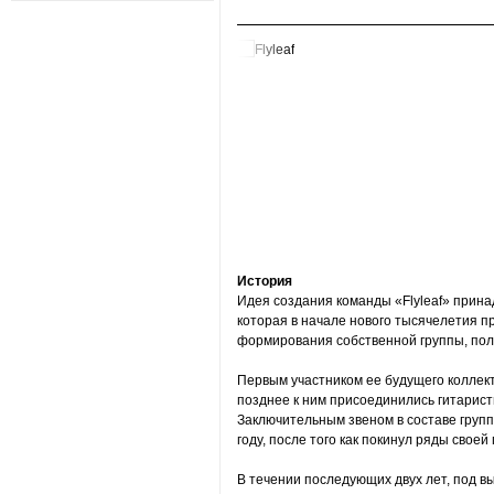
История
Идея создания команды «Flyleaf» принад
которая в начале нового тысячелетия пр
формирования собственной группы, пол
Первым участником ее будущего коллект
позднее к ним присоединились гитаристы
Заключительным звеном в составе групп
году, после того как покинул ряды свое
В течении последующих двух лет, под в