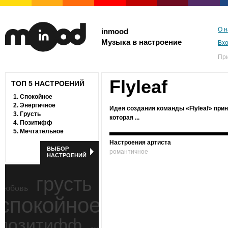
О н
inmood
Музыка в настроение
Вх
Пр
Flyleaf
ТОП 5 НАСТРОЕНИЙ
1.
Спокойное
2.
Энергичное
Идея создания команды «Flyleaf» прин
3.
Грусть
которая ...
4.
Позитифф
5.
Мечтательное
Настроения артиста
ВЫБОР
романтичное
НАСТРОЕНИЙ
грусть
любовь
спокойное
ностальгия
позитифф