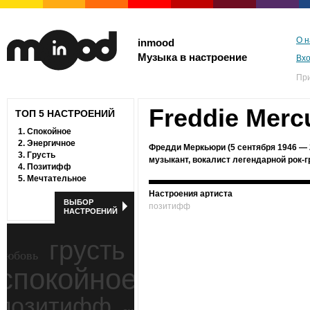
О н
inmood
Музыка в настроение
Вх
Пр
Freddie Merc
ТОП 5 НАСТРОЕНИЙ
1.
Спокойное
2.
Энергичное
Фредди Меркьюри (5 сентября 1946 — 
3.
Грусть
музыкант, вокалист легендарной рок-
4.
Позитифф
5.
Мечтательное
Настроения артиста
ВЫБОР
позитифф
НАСТРОЕНИЙ
грусть
любовь
спокойное
ностальгия
позитифф