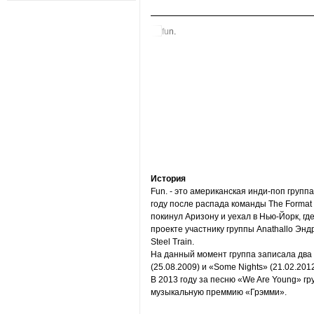
История
Fun. - это американская инди-поп групп
году после распада команды The Format
покинул Аризону и уехал в Нью-Йорк, гд
проекте участнику группы Anathallo Энд
Steel Train.
На данный момент группа записала два 
(25.08.2009) и «Some Nights» (21.02.2012
В 2013 году за песню «We Are Young» г
музыкальную преммию «Грэмми».