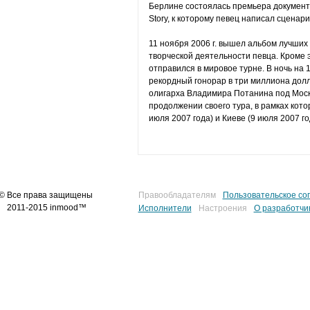
Берлине состоялась премьера документал
Story, к которому певец написал сценари
11 ноября 2006 г. вышел альбом лучших 
творческой деятельности певца. Кроме 
отправился в мировое турне. В ночь на 
рекордный гонорар в три миллиона долл
олигарха Владимира Потанина под Моск
продолжении своего тура, в рамках кото
июля 2007 года) и Киеве (9 июля 2007 го
© Все права защищены
Правообладателям
Пользовательское со
2011-2015 inmood™
Исполнители
Настроения
О разработчи