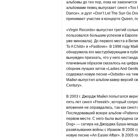
альбомы до тех пор, пока не закончится
альбомами певец выпускает сингл «Too 
Dance», и дуэт «Don’t Let The Sun Go D
принимает участие в концерте Queen, 
«Virgin Records» выпустил третий соль
пользовался большим успехом в Европе,
уже миновала). До первого места в Вели
To A Child» и «Fastlove». В 1998 году М
обнаружила его мастурбирующим в публ
вынужден признать, что у него нестанд
плачевным образом сказалось на цифрах
сборник лучших хитов «Ladies And Gentl
содержал новую песню «Outside» на тему
Майкл выпустил альбом кавер-версий св
Century».
В 2003 г. Джордж Майкл попытался верн
пять лет сингл «Freeek!», который соп
вложения не оправдались, так как сингл
Последовавший вскоре альбом «Patienc
первом месте. С него была выпущена с
Dog» — сатира на Джорджа Буша-младше
развязывании войны с Ираком. В 2006 г
новую песню «An Easier Affair». В 2005