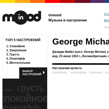
О н
inmood
Музыка в настроение
Вх
Пр
George Micha
ТОП 5 НАСТРОЕНИЙ
1.
Спокойное
2.
Энергичное
Джордж Майкл (англ. George Michael, у
3.
Грусть
род. 25 июня 1963 г., Великобритания, г
4.
Позитифф
5.
Мечтательное
Настроения артиста
ВЫБОР
спокойное
новогоднее
утреннее
но
НАСТРОЕНИЙ
грусть
любовь
спокойное
ностальгия
позитифф