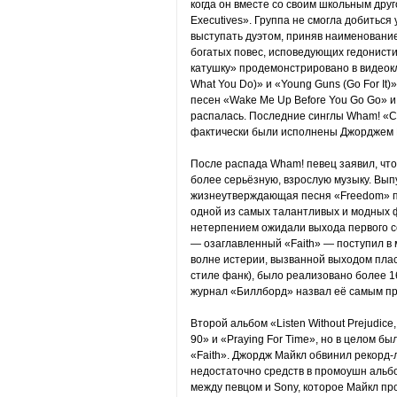
когда он вместе со своим школьным дру
Executives». Группа не смогла добиться
выступать дуэтом, приняв наименовани
богатых повес, исповедующих гедонисти
катушку» продемонстрировано в видеок
What You Do)» и «Young Guns (Go For It
песен «Wake Me Up Before You Go Go» и «
распалась. Последние синглы Wham! «Car
фактически были исполнены Джорджем 
После распада Wham! певец заявил, что
более серьёзную, взрослую музыку. Вы
жизнеутверждающая песня «Freedom» пр
одной из самых талантливых и модных ф
нетерпением ожидали выхода первого со
— озаглавленный «Faith» — поступил в 
волне истерии, вызванной выходом плас
стиле фанк), было реализовано более 1
журнал «Биллборд» назвал её самым п
Второй альбом «Listen Without Prejudice
90» и «Praying For Time», но в целом б
«Faith». Джордж Майкл обвинил рекорд-л
недостаточно средств в промоушн альбо
между певцом и Sony, которое Майкл про