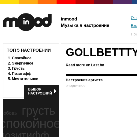
О н
inmood
Музыка в настроение
Вх
Пр
GOLLBETTT
ТОП 5 НАСТРОЕНИЙ
1.
Спокойное
2.
Энергичное
Read more on Last.fm
3.
Грусть
4.
Позитифф
5.
Мечтательное
Настроения артиста
энергичное
ВЫБОР
НАСТРОЕНИЙ
грусть
любовь
спокойное
ностальгия
позитифф