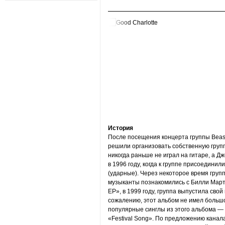
История
После посещения концерта группы Beast
решили организовать собственную группу
никогда раньше не играл на гитаре, а Дж
в 1996 году, когда к группе присоединил
(ударные). Через некоторое время груп
музыканты познакомились с Билли Марти
EP», в 1999 году, группа выпустила сво
сожалению, этот альбом не имел больш
популярные синглы из этого альбома — «L
«Festival Song». По предложению кана