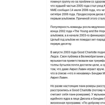
покинул группу из-за проблем со здоров
что худшей частью 2005 года стал уход 
NME сообщил 14 июля 2006 года, что че
октябре 2006 года. Продюссером диска 
первым альбомом. Причиной этого стало
Популярность команды росла медленно,
конца 2002 года «The Young and the Hop
альбомов, а в начале 2003-го финиширов
Целый год альбом не покидал хит-парада
первую десятку.
В августе 2003 года Good Charlotte под
Лидсе. Своя публика в Великобритании у
музыкантов приветствовали как триумфа
толпы бутылок почти достигли цели, а 
том, что даже Аврил Лавин играет круче
что в списке «что я ненавижу» Бенджи 
Аврил Лавин.
Но разве настоящие панк-рокеры расст
расстроились и Good Charlotte (потому ч
считают себя панк-рокерами). У музыкан
идейного ядра в лице Джоэла и Бенджи 
жизненная программа: «По-доброму отно