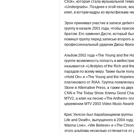
Click», которая стала музыкальной тем
«Undergrads». Позднее к этой песне, в
клип, в которм кадры из мультфильма ч
Эрон принимал участие в записи дебютн
группу в начале 2001 года, чтобы присо
братом. Его заменил Дасти, который б
покинул группу перед записью второго а
профессиональный ударник Джош Фризе
Альбом 2002 года «The Young and the H
группе возможность попасть в мейнстри
называется «Lifestyles of the Rich and 
парадов по всему миру. Также были попу
«Hold On» и «The Young and the Hopele
платинового от RIAA. Группа появлялась 
Stone и Alternative Press, а также на дв
CNN и The Today Show. Клипы Good Char
MTV2, а клип на песню «The Anthem» по
церемонии MTV 2003 Video Music Awards
Крис Уилсон был барабанщиком группы н
Life and Death», выпущеного в 2004 году
Wanna Live», «We Believe» и «The Chroni
этого альбома несколько отличается от 