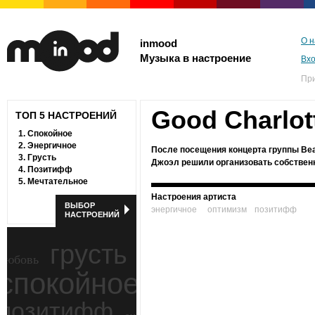
О н
inmood
Музыка в настроение
Вх
Пр
Good Charlot
ТОП 5 НАСТРОЕНИЙ
1.
Спокойное
2.
Энергичное
После посещения концерта группы Beas
3.
Грусть
Джоэл решили организовать собственн
4.
Позитифф
5.
Мечтательное
Настроения артиста
ВЫБОР
энергичное
оптимизм
позитифф
НАСТРОЕНИЙ
грусть
любовь
спокойное
ностальгия
позитифф