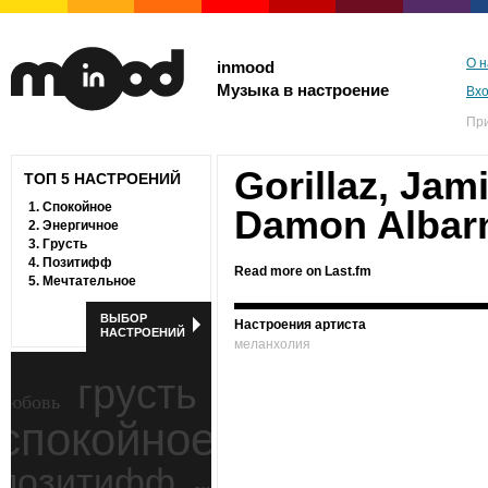
О н
inmood
Музыка в настроение
Вх
Пр
Gorillaz, Jam
ТОП 5 НАСТРОЕНИЙ
1.
Спокойное
Damon Albar
2.
Энергичное
3.
Грусть
4.
Позитифф
Read more on Last.fm
5.
Мечтательное
ВЫБОР
Настроения артиста
НАСТРОЕНИЙ
меланхолия
грусть
любовь
спокойное
ностальгия
позитифф