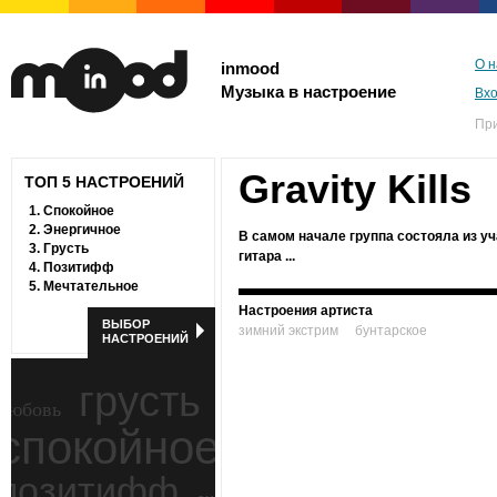
О н
inmood
Музыка в настроение
Вх
Пр
Gravity Kills
ТОП 5 НАСТРОЕНИЙ
1.
Спокойное
2.
Энергичное
В самом начале группа состояла из уча
3.
Грусть
гитара ...
4.
Позитифф
5.
Мечтательное
Настроения артиста
ВЫБОР
зимний экстрим
бунтарское
НАСТРОЕНИЙ
грусть
любовь
спокойное
ностальгия
позитифф