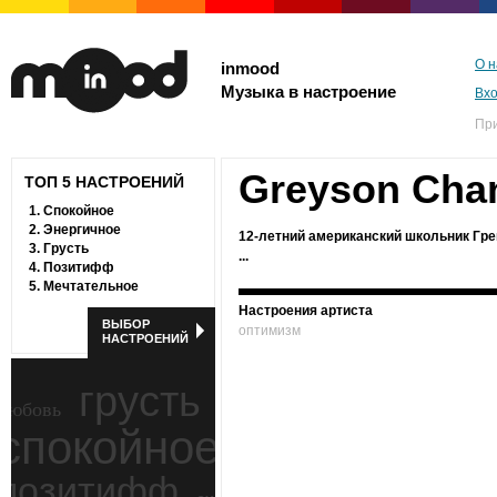
О н
inmood
Музыка в настроение
Вх
Пр
Greyson Cha
ТОП 5 НАСТРОЕНИЙ
1.
Спокойное
2.
Энергичное
12-летний американский школьник Гре
3.
Грусть
...
4.
Позитифф
5.
Мечтательное
Настроения артиста
ВЫБОР
оптимизм
НАСТРОЕНИЙ
грусть
любовь
спокойное
ностальгия
позитифф