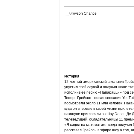
История
12-летний американский школьник Грейс
упустил свой случай и получил шанс ста
исполнив ее песню «Папарацци» под св
Теперь Грейсон - новая сенсация YouTu
посмотрели около 11 млн человек. Накан
куда он впервые в своей жизни прилете
накануне пригласили в «Шоу Эллен Де 
телеведущей, обладательницы 11 прем
«Я сидел на математике, когда получи
рассказал Грейсон в эфире шоу о том, чт