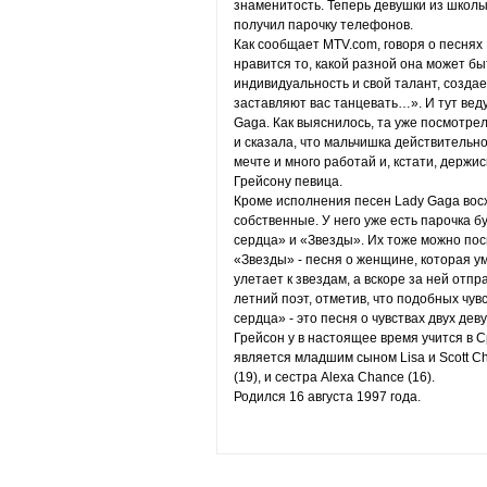
знаменитость. Теперь девушки из школы 
получил парочку телефонов.
Как сообщает MTV.com, говоря о песнях 
нравится то, какой разной она может быт
индивидуальность и свой талант, создае
заставляют вас танцевать…». И тут вед
Gaga. Как выяснилось, та уже посмотре
и сказала, что мальчишка действительн
мечте и много работай и, кстати, держи
Грейсону певица.
Кроме исполнения песен Lady Gaga вос
собственные. У него уже есть парочка 
сердца» и «Звезды». Их тоже можно пос
«Звезды» - песня о женщине, которая ум
улетает к звездам, а вскоре за ней отпр
летний поэт, отметив, что подобных чув
сердца» - это песня о чувствах двух дев
Грейсон у в настоящее время учится в 
является младшим сыном Lisa и Scott Ch
(19), и сестра Alexa Chance (16).
Родился 16 августа 1997 года.