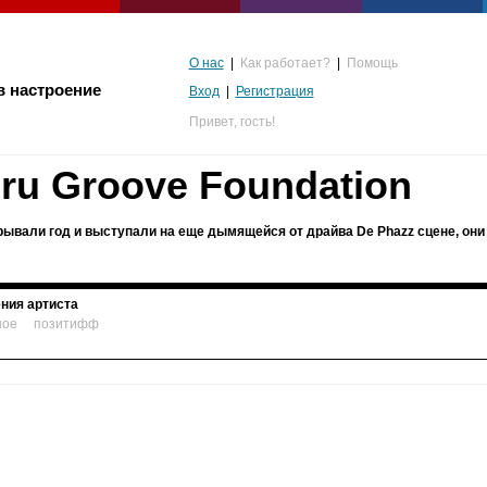
О нас
|
Как работает?
|
Помощь
в настроение
Вход
|
Регистрация
Привет,
гость!
ru Groove Foundation
рывали год и выступали на еще дымящейся от драйва De Phazz сцене, они
ния артиста
ное
позитифф
альгия