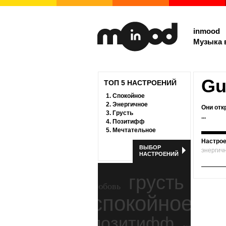
inmood
Музыка 
Gu
ТОП 5 НАСТРОЕНИЙ
1.
Спокойное
2.
Энергичное
Они отк
3.
Грусть
...
4.
Позитифф
5.
Мечтательное
Настрое
ВЫБОР
энергич
НАСТРОЕНИЙ
грусть
любовь
спокойное
ност
позитифф