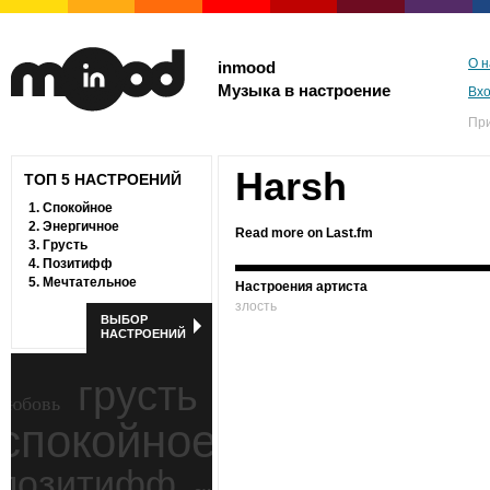
О н
inmood
Музыка в настроение
Вх
Пр
Harsh
ТОП 5 НАСТРОЕНИЙ
1.
Спокойное
2.
Энергичное
Read more on Last.fm
3.
Грусть
4.
Позитифф
5.
Мечтательное
Настроения артиста
злость
ВЫБОР
НАСТРОЕНИЙ
грусть
любовь
спокойное
ностальгия
позитифф