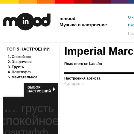
О н
inmood
Музыка в настроение
Вх
Пр
Imperial Mar
ТОП 5 НАСТРОЕНИЙ
1.
Спокойное
2.
Энергичное
Read more on Last.fm
3.
Грусть
4.
Позитифф
5.
Мечтательное
Настроения артиста
бунтарское
ВЫБОР
НАСТРОЕНИЙ
грусть
любовь
спокойное
ностальгия
позитифф