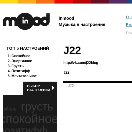
О н
inmood
Музыка в настроение
Вх
Пр
J22
ТОП 5 НАСТРОЕНИЙ
1.
Спокойное
2.
Энергичное
http://vk.com/j22blog
3.
Грусть
4.
Позитифф
J22
5.
Мечтательное
ВЫБОР
НАСТРОЕНИЙ
грусть
любовь
спокойное
ностальгия
позитифф