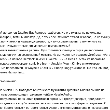
трим
ьное
я
ий лондонец Джеймс Блейк играет дабстеп. Но его музыка не похожа на
 сырой, темный dubstep. Да, в этих песнях много тяжелых басов, но не хуже у
 получается и игривая душевность, и голосовые партии, замученные на
нике. Результат выходит довольно футуристичный.
злость
лейк готовит новые релизы. Ну и готовится к выпускному в университете
, где он учится современной музыке. Из выпущенных релизов Джеймса - «Air 
окойное
reof» на лейбле Hemlock, и «Bells Sketch EP» на Hessle. А так же несколько
ющих ремиксов для sonic brethren - Untold и Mount Kimbie и некоторые
ые перезаписи Lil Wayne’s «A Milli» и Snoop Dogg’s «Drop It Like It’s Hot» под
имом Harmonimix.
лько начало!
lls Sketch EP» молодого британского музыканта Джеймсa Блейкa вышла на
 невероятно концептуальным лейбле Hessle Audio.
 получивший признание критиков и огромный кредит доверия, продолжает
 и движется вглубь темного леса мистического и атмосферного звучания. С
ью, бережностью и осторожностью ученого-экспериментатора, он воссоздает