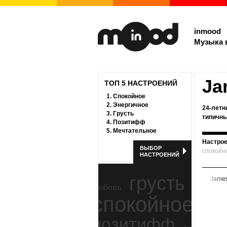
inmood
Музыка 
Ja
ТОП 5 НАСТРОЕНИЙ
1.
Спокойное
2.
Энергичное
24-летн
3.
Грусть
типичны
4.
Позитифф
5.
Мечтательное
Настрое
ВЫБОР
спокойн
НАСТРОЕНИЙ
грусть
любовь
спокойное
ност
позитифф