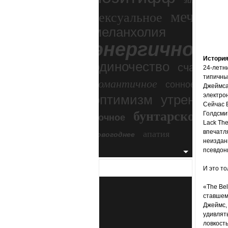
зимний экс
мечтател
сексуальное
меланхолия
энергичное
Истори
одиночество
счастье
24-летн
типичный
романтичное
сонное
Джеймса
электро
оптимизм
утреннее
Сейчас Б
бунтарское
Голдсмит
ночное
бесп
Lack The
апатия
впечатля
новогоднее
неизданн
псевдон
И это то
«The Be
ставшем
Джеймс,
удивлять
ловкост