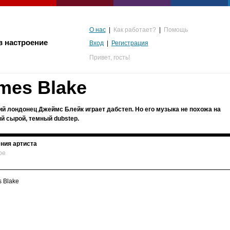
О нас
|
Как работает?
|
Помощь
в настроение
Вход
|
Регистрация
Привет,
гость!
mes Blake
ий лондонец Джеймс Блейк играет дабстеп. Но его музыка не похожа на
й сырой, темный dubstep.
ния артиста
ое
альгия