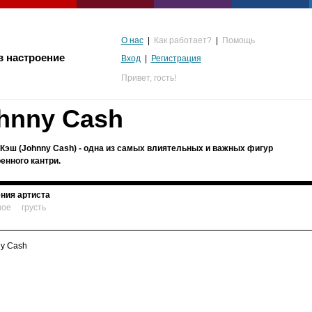
О нас
|
Как работает?
|
Помощь
в настроение
Вход
|
Регистрация
Привет,
гость!
hnny Cash
Кэш (Johnny Cash) - одна из самых влиятельных и важных фигур
енного кантри.
ния артиста
ное
грусть
альгия