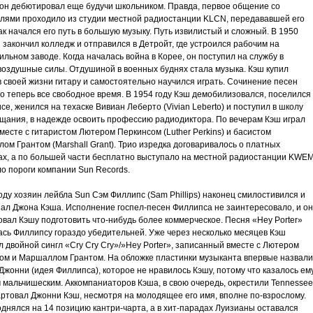
 он дебютировал еще будучи школьником. Правда, первое общение со
лями проходило из студии местной радиостанции KLCN, передававшей его
ак начался его путь в большую музыку. Путь извилистый и сложный. В 1950
 закончил колледж и отправился в Детройт, где устроился рабочим на
льном заводе. Когда началась война в Корее, он поступил на службу в
воздушные силы. Отдушиной в военных буднях стала музыка. Кэш купил
 своей жизни гитару и самостоятельно научился играть. Сочинение песен
о теперь все свободное время. В 1954 году Кэш демобилизовался, поселился
е, женился на техаске Вивиан Леберто (Vivian Leberto) и поступил в школу
щания, в надежде освоить профессию радиодиктора. По вечерам Кэш играл
месте с гитаристом Лютером Перкинсом (Luther Perkins) и басистом
м Грантом (Marshall Grant). Трио изредка договаривалось о платных
ах, а по большей части бесплатно выступало на местной радиостанции KWE
о пороги компании Sun Records.
оду хозяин лейбла Sun Сэм Филлипс (Sam Phillips) наконец смилостивился и
ал Джона Кэша. Исполнение госпел-песен Филлипса не заинтересовало, и он
вал Кэшу подготовить что-нибудь более коммерческое. Песня «Hey Porter»
ась Филлипсу гораздо убедительней. Уже через несколько месяцев Кэш
 двойной сингл «Cry Cry Cry»/»Hey Porter», записанный вместе с Лютером
ом и Маршаллом Грантом. На обложке пластинки музыканта впервые назвали
жонни (идея Филлипса), которое не нравилось Кэшу, потому что казалось ем
 мальчишеским. Аккомпаниаторов Кэша, в свою очередь, окрестили Tennessee
артовал Джонни Кэш, несмотря на молодящее его имя, вполне по-взрослому.
днялся на 14 позицию кантри-чарта, а в хит-парадах Луизианы оставался