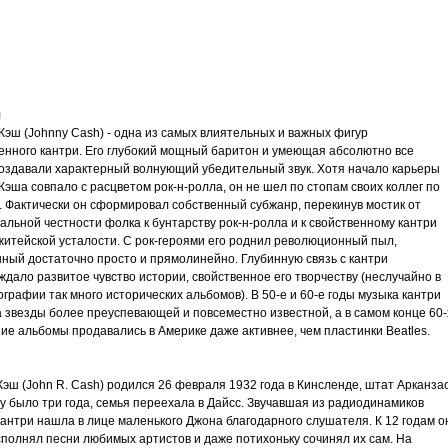
трим
ьное
я
Кэш (Johnny Cash) - одна из самых влиятельных и важных фигур
енного кантри. Его глубокий мощный баритон и умеющая абсолютно все
создавали характерный волнующий убедительный звук. Хотя начало карьеры
эша совпало с расцветом рок-н-ролла, он не шел по стопам своих коллег по
злость
. Фактически он сформировал собственный субжанр, перекинув мостик от
льной честности фолка к бунтарству рок-н-ролла и к свойственному кантри
окойное
 житейской усталости. С рок-героями его роднил революционный пыл,
ный достаточно просто и прямолинейно. Глубинную связь с кантри
дало развитое чувство истории, свойственное его творчеству (неслучайно в
ографии так много исторических альбомов). В 50-е и 60-е годы музыка кантри
а звезды более преуспевающей и повсеместно известной, а в самом конце 60-
ие альбомы продавались в Америке даже активнее, чем пластинки Beatles.
Кэш (John R. Cash) родился 26 февраля 1932 года в Кинсленде, штат Арканзас
у было три года, семья переехала в Дайсс. Звучавшая из радиодинамиков
антри нашла в лице маленького Джона благодарного слушателя. К 12 годам о
сполнял песни любимых артистов и даже потихоньку сочинял их сам. На