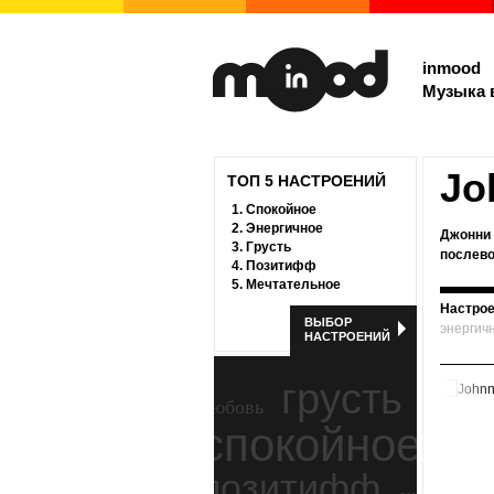
inmood
Музыка 
Jo
ТОП 5 НАСТРОЕНИЙ
1.
Спокойное
2.
Энергичное
Джонни 
3.
Грусть
послево
4.
Позитифф
5.
Мечтательное
Настрое
ВЫБОР
энергич
НАСТРОЕНИЙ
грусть
любовь
спокойное
ност
позитифф