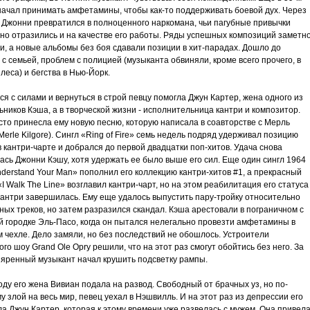
 начал принимать амфетамины, чтобы как-то поддерживать боевой дух. Через
а Джонни превратился в полноценного наркомана, чьи пагубные привычки
но отразились и на качестве его работы. Ряды успешных композиций заметн
и, а новые альбомы без боя сдавали позиции в хит-парадах. Дошло до
с семьей, проблем с полицией (музыканта обвиняли, кроме всего прочего, в
леса) и бегства в Нью-Йорк.
я с силами и вернуться в строй певцу помогла Джун Картер, жена одного из
ников Кэша, а в творческой жизни - исполнительница кантри и композитор.
сто принесла ему новую песню, которую написала в соавторстве с Мерль
Merle Kilgore). Сингл «Ring of Fire» семь недель подряд удерживал позицию
 кантри-чарте и добрался до первой двадцатки поп-хитов. Удача снова
ась Джонни Кэшу, хотя удержать ее было выше его сил. Еще один сингл 1964
derstand Your Man» пополнил его коллекцию кантри-хитов #1, а прекрасный
I Walk The Line» возглавил кантри-чарт, но на этом реабилитация его статуса
кантри завершилась. Ему еще удалось выпустить пару-тройку относительно
ых треков, но затем разразился скандал. Кэша арестовали в пограничном с
й городке Эль-Пасо, когда он пытался нелегально провезти амфетамины в
 чехле. Дело замяли, но без последствий не обошлось. Устроители
го шоу Grand Ole Opry решили, что на этот раз смогут обойтись без него. За
ъяренный музыкант начал крушить подсветку рампы.
оду его жена Вивиан подала на развод. Свободный от брачных уз, но по-
 злой на весь мир, певец уехал в Нэшвилль. И на этот раз из депрессии его
а Джун Картер, которая к этому времени уже развелась с мужем. Она привел