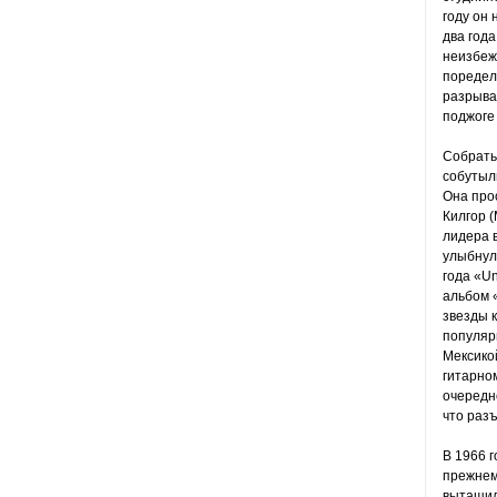
году он
два год
неизбеж
поредел
разрыва 
поджоге 
Собратьс
собутыль
Она про
Килгор (
лидера в
улыбнул
года «Un
альбом «
звезды 
популярн
Мексико
гитарном
очередно
что раз
В 1966 г
прежнему
вытащил