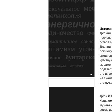
зимний экс
мечтател
сексуальное
меланхолия
энергичное
Истори
одиночество
счастье
Джонни 
послево
романтичное
сонное
гитара 
Джонни К
оптимизм
утреннее
рок-цеху
бунтарское
эмоциона
ночное
бесп
чувству
апатия
выражен
новогоднее
подтверж
его диск
не знал
его лучш
Джон Р. 
Когда ем
музыка к
вовсю и