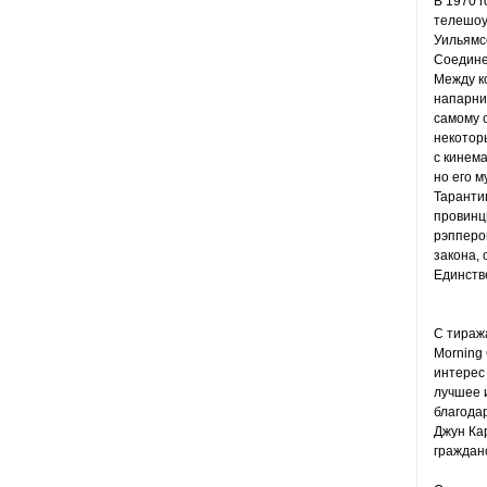
В 1970 
телешоу
Уильямсо
Соедине
Между ко
напарник
самому 
некотор
с кинема
но его 
Таранти
провинц
рэпперов
закона, 
Единстве
С тираж
Morning 
интерес 
лучшее 
благодар
Джун Ка
граждан