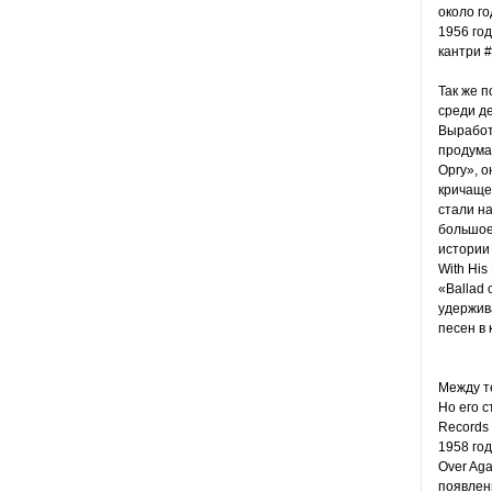
около го
1956 год
кантри #
Так же п
среди де
Выработ
продума
Opry», о
кричаще
стали на
большое
истории
With His
«Ballad 
удержив
песен в 
Между т
Но его 
Records
1958 год
Over Aga
появлени