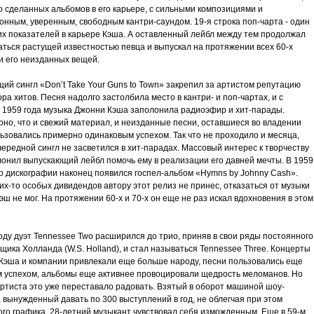
о сделанных альбомов в его карьере, с сильными композициями и
онным, уверенным, свободным кантри-саундом. 19-я строка поп-чарта - один
их показателей в карьере Кэша. А оставленный лейбл между тем продолжал
аться растущей известностью певца и выпускал на протяжении всех 60-х
и его неизданных вещей.
ий сингл «Don’t Take Your Guns to Town» закрепил за артистом репутацию
ра хитов. Песня надолго застолбила место в кантри- и поп-чартах, и с
 1959 года музыка Джонни Кэша заполонила радиоэфир и хит-парады.
рно, что и свежий материал, и неизданные песни, оставшиеся во владении
ьзовались примерно одинаковым успехом. Так что не проходило и месяца,
ередной сингл не засветился в хит-парадах. Массовый интерес к творчеству
лонил выпускающий лейбл помочь ему в реализации его давней мечты. В 1959
го дискографии наконец появился госпел-альбом «Hymns by Johnny Cash».
их-то особых дивидендов автору этот релиз не принес, отказаться от музыки
эш не мог. На протяжении 60-х и 70-х он еще не раз искал вдохновения в этом
оду дуэт Tennessee Two расширился до трио, приняв в свои ряды постоянного
ика Холланда (W.S. Holland), и стал называться Tennessee Three. Концерты
Кэша и компании привлекали еще больше народу, песни пользовались еще
 успехом, альбомы еще активнее провоцировали щедрость меломанов. Но
артиста это уже переставало радовать. Взятый в оборот машиной шоу-
 вынужденный давать по 300 выступлений в год, не облегчая при этом
ого графика, 28-летний музыкант чувствовал себя изможденным. Еще в 59-м