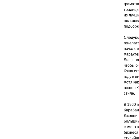
грамотн
традици
из лучш
пользов
подборк
Следующ
генерато
началом
Характе
Sun, пол
чтобы оч
Кэша ск
году в е
Хотя как
госпел К
стиле.
В 1960 г
барабанщ
Джонни 
большим
самого 
бизнеса,
студийн