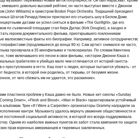
году музыкант переживал новый виток популярности. Он был нарасхват. Кроме
, имевшего довольно высокий рейтинг, он часто выступал вместе с Джоном
м (John Williams) и оркестром Boston Pops Orchestra. Тогдашний президент
нных Штатов Ричард Никсон пригласил его отыграть шоу в Белом Доме.
нцертными датами он успел сняться в фильме «The Gunfight», где его
ом по съемочной площадке стал Кирк Дуглас (Kirk Douglas), а заодно и
стать героем документального фильма, приоткрывшего поклонникам
ые малоизвестные факты его биографии. Например, активное сотрудничеств
тографистами (продлившееся до конца 90-х). Сам артист снимался не часто,
музыка прозвучала в 35 кинофильмах и телесериалах. По словам Квентина
но, тоже включавшего его песни в свои фильмы, «истории Джонни Кэша о
иальных грабителях и убийцах мало чем отличаются от историй гангста-
 о преступлениях в гетто. Кэш поет о людях, которые пытаются убежать - от
от бедности, в которой они родились, от тюрьмы, от безумия жизни.
нное, от чего сбежать им не удается, это раскаяние».
ами пластинок проблем у Кэша давно не было. Новые хит-синглы «Sunday
Coming Down», «Flesh and Blood», «Man in Black» гарантировали устойчивый
к альбомам. Трек «If I Were а Carpenter» организаторы Grammy наградили за
исполнение кантри. Музыканту удалось вернуть уважение общественности и
я постоянной социальной активности, в которой его всегда поддерживала
ртер. Одним из наиболее важных пунктов их забот стала кампания по защите
ских прав коренных американцев и тюремных заключенных.