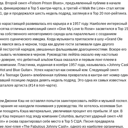
да. Второй сингл «Folsom Prison Blues», предъявленный публике в начале
а, финишировал в Тор 5 кантри-чарта, а третий «I Walk the Line» стал хитом
1, где и продержался шесть недель подряд, заглянув и в Тор 20 поп-рейтинга.
о нарастающей развивалась его карьера и в 1957 году. Наиболее интересный
сятка отличных композиций сингл «Give My Love to Rose» засветился в Тор 15
ка собственного неповторимого саунда шла параллельно с созданием
нного сценического имиджа. Когда музыканта пригласили в шоу «Grand Ole
н явился весь в черном, тогда как другие гости затмевали один другого
й пестротой нарядов, увешанных фальшивыми драгоценностями. Вскоре его
зывать человеком в черном. Руководство лейбла оказало ему настолько
 доверие, что дебютный альбом Кэша оказался и первым лонг-плеем в
 компании. Пластинка, изданная в ноябре 1957 года, называлась «Johnny Cas
 Hot and Blue Guitar». Успех нарастал как снежный ком. Следующий сингл
of a Teenage Queen» влюбленная публика превратила в кантри-хит номер один
авший позицию лидера девять недель подряд. Это одна их самых известных
каталоге артиста (#14 в поп-чарте).
ем Джонни Кэш не оставлял попыток заинтересовать лейбл и музыкой госпел.
старания не находили понимания у руководства. Не хотелось хозяевам Sun
 и поощрять Кэша материально, увеличивая процент его прибыли. И зря. В
у Кэш перешел под эгиду компании Columbia, выпустил ударный сингл «All
in» и снова гарантировал себе место в Тор 5 США. Песня предваряла
е лонг-плея «The Fabulous Johnny Cash», одного из наиболее органичных,