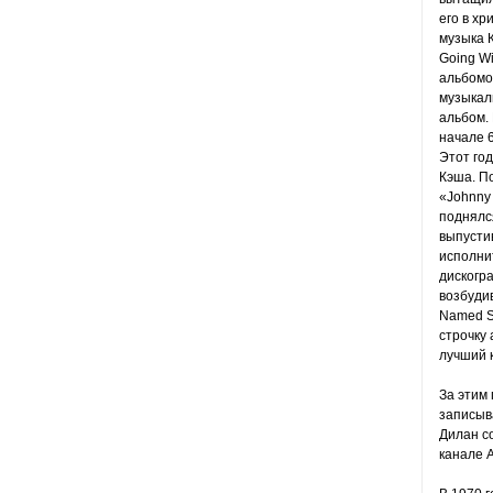
его в хр
музыка К
Going Wi
альбомо
музыкаль
альбом. 
начале 6
Этот го
Кэша. П
«Johnny 
поднялся
выпустив
исполни
дискогра
возбуди
Named S
строчку
лучший 
За этим
записыва
Дилан с
канале 