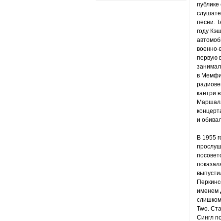
публике
слушате
песни. Т
году Кэш
автомоби
военно-
первую в
занимал
в Мемфис
радиове
кантри в
Маршалло
концерт
и обивал
В 1955 г
прослуш
посовето
показал
выпустил
Перкинс
именем Д
слишком
Two. Ст
Сингл по