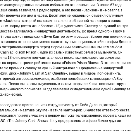
истианскую церковь и помогла избавиться от наркомании. В конце 67 года
эша снова зазвучала в радиоэфире, а его песни «Jackson» и «Rosanna’s
ld» вернули его имя в чарты. Десятилетие карьеры он отметил отличным
м «Jackson», который положил начало его обширной коллекции высших
ных наград (всего их набралось 12) и удостоился Grammy за лучший кантри-
Восстанавливалась и концертная деятельность. Во время одного из шоу в
8 года артист предложил Джун Картер руку и сердце. Вскоре они поженились.
д во многих отношениях можно назвать кульминационным в биографии Джонн
о материалам концерта перед тюремными заключенными вышел альбом
Cash at Folsom Prison», один из самых известных релизов музыканта. Он
 на 13-ю позицию поп-чарта, а через несколько месяцев стал золотым,
 на первые строчки рейтингов сингл «Folsom Prison Blues». Этот сингл прине
телю премию Grammy за лучший кантри-вокал. Продолжение концертной
фии, диск «Johnny Cash at San Quentin», вышел в лидеры поп-рейтинга,
в горячий интерес меломанов, особенно полюбивших композицию «A Boy
ue». Песня стала самым успешным хитом в карьере Кэша, покорив вторую
 американского поп-чарта. И сделав певца обладателем еще одной Grammy за
кантри-вокал.
 последовало приглашение к сотрудничеству от Боба Дилана, который
л альбом «Nashville Skyline» в стиле кантри-рок. В качестве ответного жеста
огласился принять участие в первом выпуске телевизионного проекта Кэша н
АВС «The Johnny Cash Show». Шоу продержалось в эфире более двух лет.