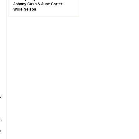
Johnny Cash & June Carter
Willie Nelson
х
.
н