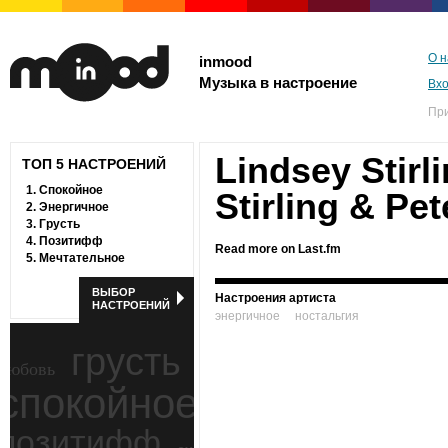
О н
inmood
Музыка в настроение
Вх
Пр
Lindsey Stirl
ТОП 5 НАСТРОЕНИЙ
1.
Спокойное
Stirling & Pe
2.
Энергичное
3.
Грусть
4.
Позитифф
Read more on Last.fm
5.
Мечтательное
ВЫБОР
Настроения артиста
НАСТРОЕНИЙ
энергичное
ностальгия
грусть
любовь
спокойное
ностальгия
позитифф