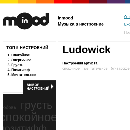
О н
inmood
Музыка в настроение
Вх
Пр
Ludowick
ТОП 5 НАСТРОЕНИЙ
1.
Спокойное
2.
Энергичное
Настроения артиста
3.
Грусть
спокойное
мечтательное
бунтарское
4.
Позитифф
5.
Мечтательное
ВЫБОР
НАСТРОЕНИЙ
грусть
любовь
спокойное
ностальгия
позитифф