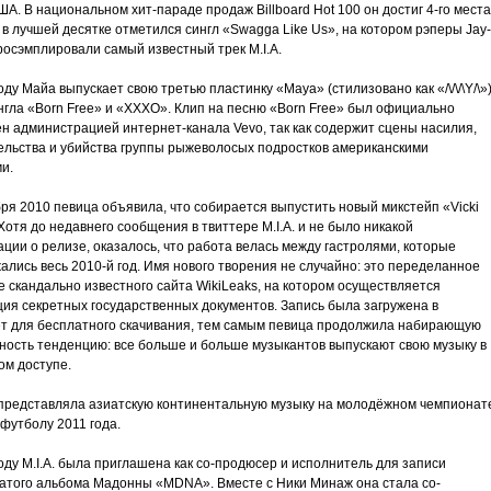
ША. В национальном хит-параде продаж Billboard Hot 100 он достиг 4-го места
 в лучшей десятке отметился сингл «Swagga Like Us», на котором рэперы Jay-
 просэмплировали самый известный трек M.I.A.
оду Майа выпускает свою третью пластинку «Maya» (стилизовано как «/\/\/\Y/\»
нгла «Born Free» и «XXXO». Клип на песню «Born Free» был официально
н администрацией интернет-канала Vevo, так как содержит сцены насилия,
ельства и убийства группы рыжеволосых подростков американскими
и.
ря 2010 певица объявила, что собирается выпустить новый микстейп «Vicki
Хотя до недавнего сообщения в твиттере M.I.A. и не было никакой
ции о релизе, оказалось, что работа велась между гастролями, которые
лись весь 2010-й год. Имя нового творения не случайно: это переделанное
 скандально известного сайта WikiLeaks, на котором осуществляется
ция секретных государственных документов. Запись была загружена в
т для бесплатного скачивания, тем самым певица продолжила набирающую
ность тенденцию: все больше и больше музыкантов выпускают свою музыку в
ом доступе.
представляла азиатскую континентальную музыку на молодёжном чемпионат
футболу 2011 года.
оду M.I.A. была приглашена как со-продюсер и исполнитель для записи
атого альбома Мадонны «MDNA». Вместе с Ники Минаж она стала со-