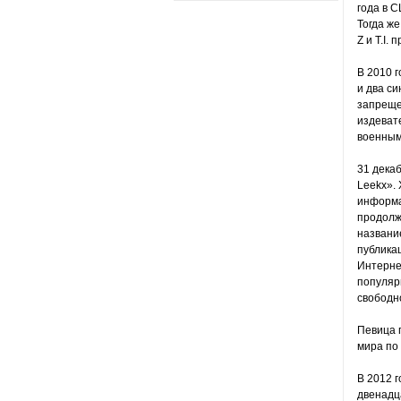
года в С
Тогда же
Z и T.I.
В 2010 г
и два си
запреще
издеват
военным
31 декаб
Leekx». 
информа
продолжа
название
публика
Интерне
популяр
свободн
Певица 
мира по 
В 2012 г
двенадц