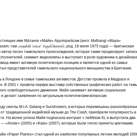
трим
ьное
я
настоящее имя Мáтанги «Майя» Арулпрагáсам (англ. Mathangi «Maya»
asam; там. மாதங்கி ‘மாயா’ அருள்பிரகாசம்; род. 18 июля 1975 года) — британская
и автор песен тамильского происхождения, которая также продюсирует запис
исполнителей, снимает видеоклипы и выступает в роли художника и дизайнера
злость
евица имеет активную политическую позицию и является одной из самых
тых представителей тамильского национального меньшинства в Британии.
окойное
 в Лондоне в семье тамильских активистов. Детство провела в Мадрасе и
. В 2001 г. провела первую выставку собственных графических работ на тем
кого освободительного движения. Майя занимает активную социальную
 и делает заявления по актуальным политическим вопросам.
оду синглы M.I.A. Galang и Sunshowers, в которых перемешаны разнообразны
 от традиционной индийской музыки до The Clash, приобрели популярность в
те. На волне успеха Майя подписала контракт с лейблом XL и выпустила два
— «Arular» (2005) и «Kala» (2007), которые были тепло приняты критиками.
айи «Paper Planes» стал одной из наиболее популярных летних мелодий 200