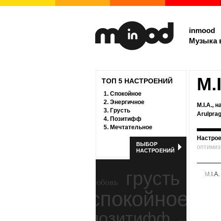
inmood
Музыка 
M.I
ТОП 5 НАСТРОЕНИЙ
1.
Спокойное
2.
Энергичное
M.I.A.,
3.
Грусть
Arulpra
4.
Позитифф
5.
Мечтательное
Настрое
ВЫБОР
оптимиз
НАСТРОЕНИЙ
грусть
любовь
спокойное
ност
позитифф