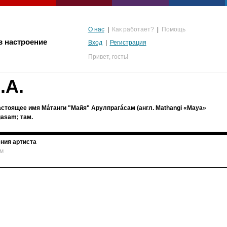
О нас
|
Как работает?
|
Помощь
в настроение
Вход
|
Регистрация
Привет,
гость!
.A.
 настоящее имя Мáтанги "Майя" Арулпрагáсам (англ. Mathangi «Maya»
gasam; там.
ния артиста
м
альгия