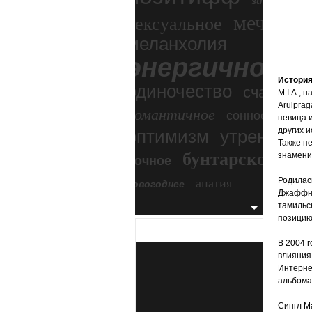
зимний экс
мечтател
сексуальное
меланхолия
энергичное
Истори
одиночество
счастье
M.I.A., 
Arulprag
романтичное
сонное
певица 
других 
оптимизм
утреннее
Также п
бунтарское
знамени
ночное
бесп
апатия
Родилась
новогоднее
Джаффне
тамильс
позицию
В 2004 г
влияния
Интерне
альбома 
Сингл М