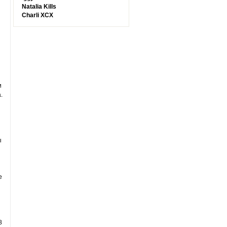
Natalia Kills
Charli XCX
и
.
ы
е
8