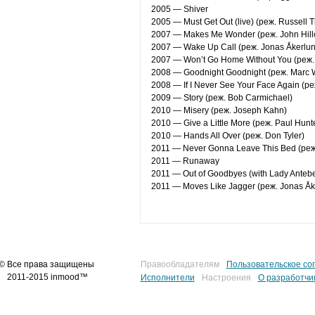
2005 — Shiver
2005 — Must Get Out (live) (реж. Russell
2007 — Makes Me Wonder (реж. John Hill
2007 — Wake Up Call (реж. Jonas Åkerlu
2007 — Won’t Go Home Without You (реж. 
2008 — Goodnight Goodnight (реж. Marc
2008 — If I Never See Your Face Again (р
2009 — Story (реж. Bob Carmichael)
2010 — Misery (реж. Joseph Kahn)
2010 — Give a Little More (реж. Paul Hunt
2010 — Hands All Over (реж. Don Tyler)
2011 — Never Gonna Leave This Bed (реж
2011 — Runaway
2011 — Out of Goodbyes (with Lady Antebe
2011 — Moves Like Jagger (реж. Jonas Åk
© Все права защищены
Правообладателям
Пользовательское со
2011-2015 inmood™
Исполнители
Настроения
О разработчи