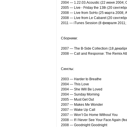
2004 — 1.22.03.Acoustic (22 июня 2004; 
2005 — Live - Friday the 13th (20 сентяб
2008 — Live from SoHo (25 марта 2008; 
2008 — Live from Le Cabaret (20 сентябр
2011 — iTunes Session (8 февраля 2011;
Сборники:
2007 — The B-Side Collection (18 декабр
2008 — Call and Response: The Remix Al
Синглы:
2003 — Harder to Breathe
2004 — This Love
2004 — She Will Be Loved
2004 — Sunday Morning
2005 — Must Get Out
2007 — Makes Me Wonder
2007 — Wake Up Call
2007 — Won’t Go Home Without You
2008 — If I Never See Your Face Again (fe
2008 — Goodnight Goodnight