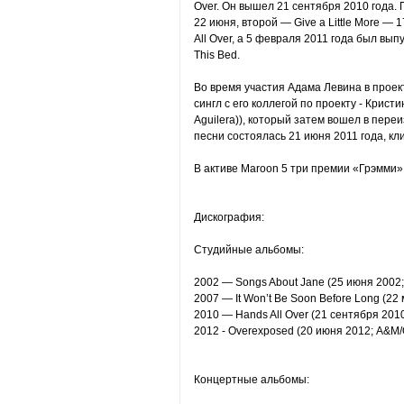
Over. Он вышел 21 сентября 2010 года. 
22 июня, второй — Give a Little More — 
All Over, а 5 февраля 2011 года был вы
This Bed.
Во время участия Адама Левина в проек
сингл с его коллегой по проекту - Кристин
Aguilera)), который затем вошел в пере
песни состоялась 21 июня 2011 года, кл
В активе Maroon 5 три премии «Грэмми»
Дискография:
Студийные альбомы:
2002 — Songs About Jane (25 июня 2002;
2007 — It Won’t Be Soon Before Long (22
2010 — Hands All Over (21 сентября 201
2012 - Overexposed (20 июня 2012; A&M/
Концертные альбомы: