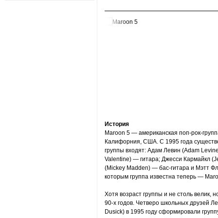
История
Maroon 5 — американская поп-рок-групп
Калифорния, США. С 1995 года существо
группы входят: Адам Левин (Adam Levin
Valentine) — гитара; Джесси Кармайкл (
(Mickey Madden) — бас-гитара и Мэтт Фл
которым группа известна теперь — Maroo
Хотя возраст группы и не столь велик, 
90-х годов. Четверо школьных друзей Ле
Dusick) в 1995 году сформировали групп