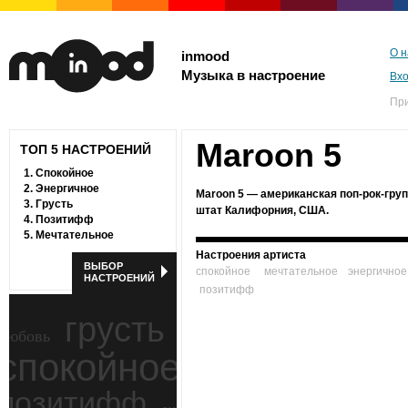
О н
inmood
Музыка в настроение
Вх
Пр
Maroon 5
ТОП 5 НАСТРОЕНИЙ
1.
Спокойное
2.
Энергичное
Maroon 5 — американская поп-рок-груп
3.
Грусть
штат Калифорния, США.
4.
Позитифф
5.
Мечтательное
Настроения артиста
ВЫБОР
спокойное
мечтательное
энергичное
НАСТРОЕНИЙ
позитифф
грусть
любовь
спокойное
ностальгия
позитифф