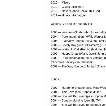
2010 — Misery
2010 — Give a Little More
2010 — Never Gonna Leave This Bed
2011 — Moves Like Jagger
Отдельные песни в сборниках:
2004 — Woman («Spider-Man 2» soundtra
2004 — Pure Imagination («Willy Wonka & 
2005 — Everyday People (Sly & the Family
2006 — Lovely Day (with Bill Withers) («Hoo
2007 — Wake Up Call (Remix) (featuring Mar
2007 — Happy Xmas (War Is Over) (John Le
2009 — Pure Imagination (2009 Version) (
Chocolate Factory» soundtrack)
2009 — The Way You Look Tonight (Frank Si
Клипы:
2002 — Harder to Breathe (реж. Marc Web
2004 — This Love (реж. Sophie Muller)
2004 — She Will Be Loved (реж. Sophie Mu
2004 — Sunday Morning (реж. Big TV!)
2004 — She Will Be Loved (unplugged ver