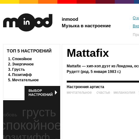
О н
inmood
Музыка в настроение
Вх
Пр
Mattafix
ТОП 5 НАСТРОЕНИЙ
1.
Спокойное
2.
Энергичное
Mattafix — хип-хоп дуэт из Лондона, о
3.
Грусть
Рудетт (род. 5 января 1983 г.)
4.
Позитифф
5.
Мечтательное
Настроения артиста
ВЫБОР
мечтательное
счастье
меланхолия
НАСТРОЕНИЙ
грусть
любовь
спокойное
ностальгия
позитифф