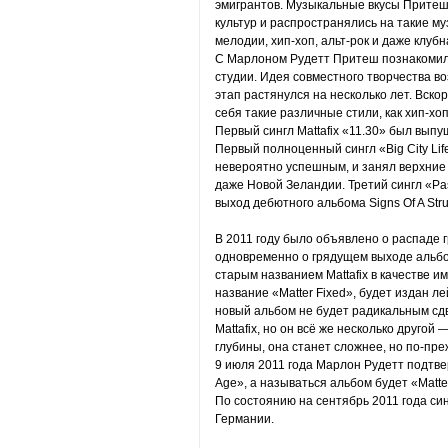
эмигрантов. Музыкальные вкусы Прите
культур и распространялись на такие м
мелодии, хип-хоп, альт-рок и даже клубн
С Марлоном Рудетт Притеш познакомил
студии. Идея совместного творчества в
этап растянулся на несколько лет. Вск
себя такие различные стили, как хип-хоп
Первый сингл Mattafix «11.30» был вып
Первый полноценный сингл «Big City Lif
невероятно успешным, и занял верхние 
даже Новой Зеландии. Третий сингл «Pa
выход дебютного альбома Signs Of A Str
В 2011 году было объявлено о распаде 
одновременно о грядущем выходе альбо
старым названием Mattafix в качестве 
название «Matter Fixed», будет издан л
новый альбом не будет радикальным сд
Mattafix, но он всё же несколько другой
глубины, она станет сложнее, но по-пр
9 июля 2011 года Марлон Рудетт подтве
Age», а называться альбом будет «Matter
По состоянию на сентябрь 2011 года си
Германии.