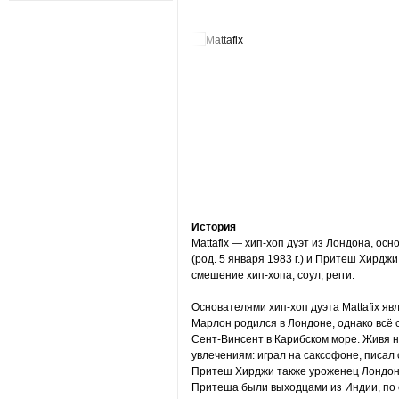
История
Mattafix — хип-хоп дуэт из Лондона, ос
(род. 5 января 1983 г.) и Притеш Хирджи 
смешение хип-хопа, соул, регги.
Основателями хип-хоп дуэта Mattafix я
Марлон родился в Лондоне, однако всё 
Сент-Винсент в Карибском море. Живя 
увлечениям: играл на саксофоне, писал с
Притеш Хирджи также уроженец Лондона,
Притеша были выходцами из Индии, по 