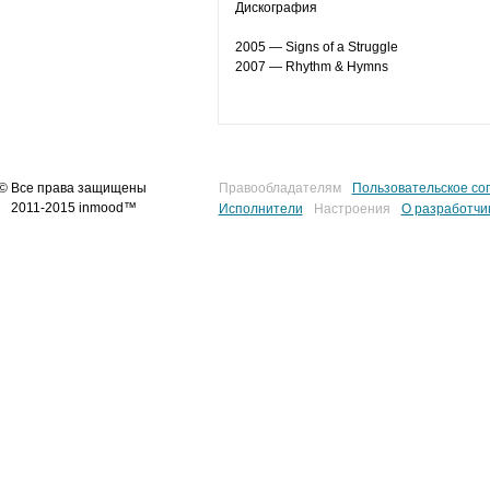
Дискография
2005 — Signs of a Struggle
2007 — Rhythm & Hymns
© Все права защищены
Правообладателям
Пользовательское со
2011-2015 inmood™
Исполнители
Настроения
О разработчи