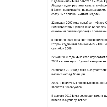
В дальнейшем Мика работал в «Royal Ope
Airways» и для рекламы жевательной рез
it Easy», появившийся на волнах радио
сразу был признан «хитом недели».
22 января 2007 года новый хит «Grace 
Великобритании (впервые за более чем
основании онлайн-продаж) и провел на 
5 февраля 2007 года состоялся релиз ег
Второй студийный альбом Мики «The B
сентября 2009.
22 мая 2008 года Мика стал лауреатом 
2008 в номинации «Лучший автор песен
24 января 2010 года Mika был удостоен
высших наград Франции…
2009. В различных интервью певец неод
является бисексуалом.
В августе 2012 Мика совершил каминг-ау
интервью журналу Instinct: