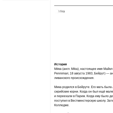
История
Ми́ка (англ. Mika), настоящее имя Майкл
Penniman; 18 августа 1983, Бейрут) — а
ливанского происхождения.
Мика родился в Бейруте. Его мать была
сирийские корни. Когда он был ещё мал
и переехали в Париж. Когда ему было дев
поступил в Вестминстерскую школу. Зат
Колледже.