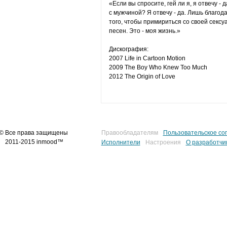
«Если вы спросите, гей ли я, я отвечу 
с мужчиной? Я отвечу - да. Лишь благод
того, чтобы примириться со своей сексу
песен. Это - моя жизнь.»
Дискография:
2007 Life in Cartoon Motion
2009 The Boy Who Knew Too Much
2012 The Origin of Love
© Все права защищены
Правообладателям
Пользовательское со
2011-2015 inmood™
Исполнители
Настроения
О разработчи