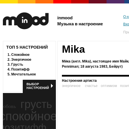
О н
inmood
Музыка в настроение
Вх
Пр
Mika
ТОП 5 НАСТРОЕНИЙ
1.
Спокойное
2.
Энергичное
Ми́ка (англ. Mika), настоящее имя Май
3.
Грусть
Penniman; 18 августа 1983, Бейрут)
4.
Позитифф
5.
Мечтательное
Настроения артиста
ВЫБОР
энергичное
счастье
оптимизм
пози
НАСТРОЕНИЙ
грусть
любовь
спокойное
ностальгия
позитифф