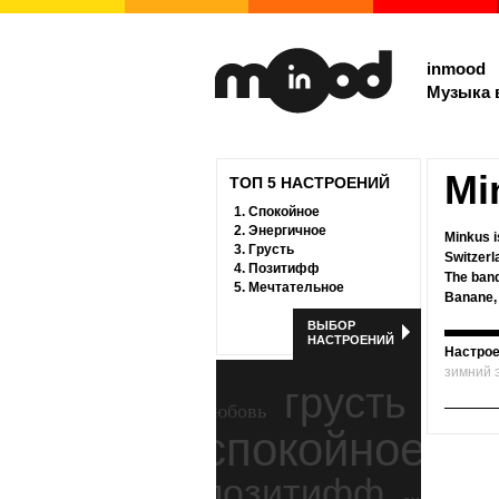
inmood
Музыка 
Mi
ТОП 5 НАСТРОЕНИЙ
1.
Спокойное
2.
Энергичное
Minkus i
3.
Грусть
Switzerl
4.
Позитифф
The band
5.
Мечтательное
Banane,
ВЫБОР
НАСТРОЕНИЙ
Настрое
зимний 
грусть
любовь
спокойное
ност
позитифф