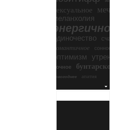
зимний экс
мечтател
сексуальное
меланхолия
энергичное
одиночество
счастье
романтичное
сонное
оптимизм
утреннее
бунтарское
ночное
бесп
апатия
новогоднее