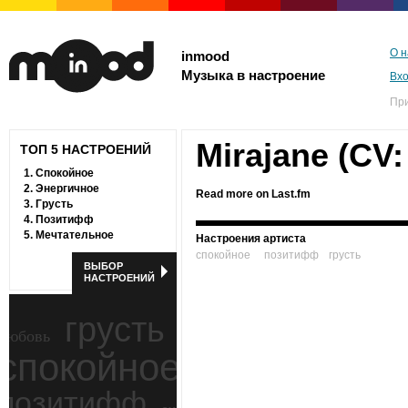
О н
inmood
Музыка в настроение
Вх
Пр
Mirajane (CV
ТОП 5 НАСТРОЕНИЙ
1.
Спокойное
2.
Энергичное
Read more on Last.fm
3.
Грусть
4.
Позитифф
5.
Мечтательное
Настроения артиста
спокойное
позитифф
грусть
ВЫБОР
НАСТРОЕНИЙ
грусть
любовь
спокойное
ностальгия
позитифф