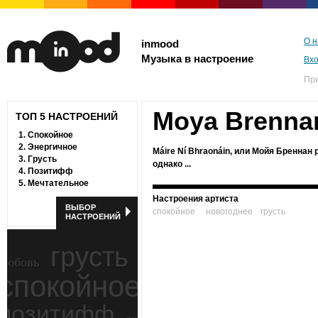
О н
inmood
Музыка в настроение
Вх
Пр
Moya Brenna
ТОП 5 НАСТРОЕНИЙ
1.
Спокойное
2.
Энергичное
Máire Ní Bhraonáin, или Мойя Бреннан 
3.
Грусть
однако ...
4.
Позитифф
5.
Мечтательное
Настроения артиста
ВЫБОР
спокойное
новогоднее
грусть
НАСТРОЕНИЙ
грусть
любовь
спокойное
ностальгия
позитифф