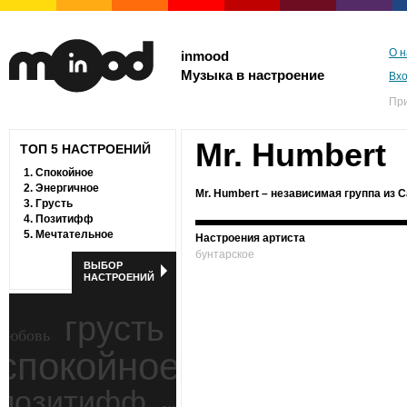
О н
inmood
Музыка в настроение
Вх
Пр
Mr. Humbert
ТОП 5 НАСТРОЕНИЙ
1.
Спокойное
2.
Энергичное
Mr. Humbert – независимая группа из 
3.
Грусть
4.
Позитифф
5.
Мечтательное
Настроения артиста
бунтарское
ВЫБОР
НАСТРОЕНИЙ
грусть
любовь
спокойное
ностальгия
позитифф