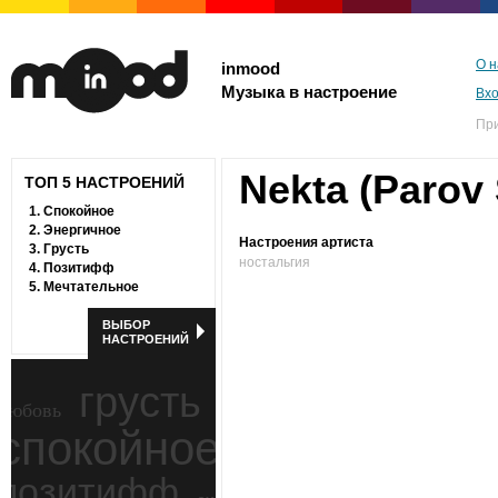
О н
inmood
Музыка в настроение
Вх
Пр
Nekta (Parov 
ТОП 5 НАСТРОЕНИЙ
1.
Спокойное
2.
Энергичное
Настроения артиста
3.
Грусть
ностальгия
4.
Позитифф
5.
Мечтательное
ВЫБОР
НАСТРОЕНИЙ
грусть
любовь
спокойное
ностальгия
позитифф