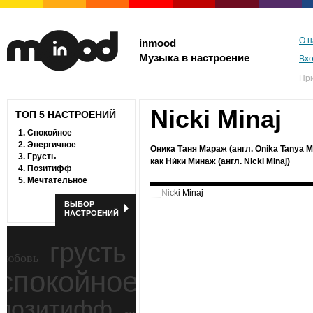
О н
inmood
Музыка в настроение
Вх
Пр
Nicki Minaj
ТОП 5 НАСТРОЕНИЙ
1.
Спокойное
2.
Энергичное
Оника Таня Мараж (англ. Onika Tanya Ma
3.
Грусть
как Ни́ки Минаж (англ. Nicki Minaj)
4.
Позитифф
5.
Мечтательное
ВЫБОР
НАСТРОЕНИЙ
грусть
любовь
спокойное
ностальгия
позитифф