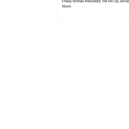
Friday Roman Reloaded The Re-Up, кото
Voom.