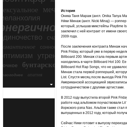
зимний экстрим
мечтательное
сексуальное
История
меланхолия
Оника Таня Мараж (англ. Onika Tanya Mar
Ни́ки Минаж (англ. Nicki Minaj) — рэппе
энергичное
который, услышав микстейпы Playtime Is 
заключил с ней контракт от имени своег
одиночество
счастье
2009 года.
романтичное
сонное
После заключения контракта Минаж на
Pink Friday, который уже в первую неде
злость
оптимизм
утреннее
Billboard 200. Минаж стала первым арти
бунтарское
находились в чарте Billboard Hot 100. Ее
ночное
беспокойное
Billboard Hot Rap Songs, что не удавало
Минаж стала первой рэппершей, которую
апатия
новогоднее
List. Спустя месяц после выхода Pink 
Американской ассоциацией звукозапис
сотрудничеством с другими артистами.
В 2012 году выпустила второй Pink Frida
работе над альбомом поучаствовали Lil 
йоркского рэпа Nas. Альбом также стал 
выпущенных в 2012 году, который получ
Сейчас Ники готовит к выпуску переизда